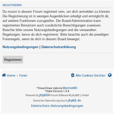
t
REGISTRIEREN
r
Du musst in diesem Forum registriert sein, um dich anmelden zu können.
i
Die Registrierung ist in wenigen Augenblicken erledigt und ermöglicht dir,
e
auf weitere Funktionen zuzugreifen. Die Board-Administration kann
registrierten Benutzern auch zusätzliche Berechtigungen zuweisen.
r
Beachte bitte unsere Nutzungsbedingungen und die verwandten
e
Regelungen, bevor du dich registrierst. Bitte beachte auch die jeweiligen
n
Forenregeln, wenn du dich in diesem Board bewegst.
Nutzungsbedingungen
|
Datenschutzerklärung
U
Registrieren
n
b
e
Home
Foren
Alle Cookies löschen
a
n
MannixMD
*
CleanSilver style by
*
Style Version 1.0.8
t
phpBB
Powered by
® Forum Software © phpBB Limited
w
phpBB.de
Deutsche Übersetzung durch
o
Datenschutz
Nutzungsbedingungen
|
r