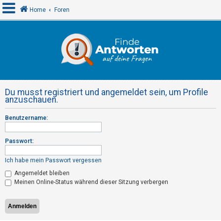
Home
Foren
A
n
m
e
Du musst registriert und angemeldet sein, um Profile
l
anzuschauen.
d
Benutzername:
e
n
Passwort:
Ich habe mein Passwort vergessen
R
Angemeldet bleiben
e
Meinen Online-Status während dieser Sitzung verbergen
g
i
s