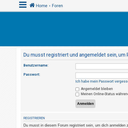
Home
Foren
A
n
m
e
Du musst registriert und angemeldet sein, um 
l
d
Benutzername:
e
Passwort:
n
Ich habe mein Passwort vergess
Angemeldet bleiben
Meinen Online-Status während
R
e
g
i
REGISTRIEREN
s
Du musst in diesem Forum registriert sein, um dich anmelden zu