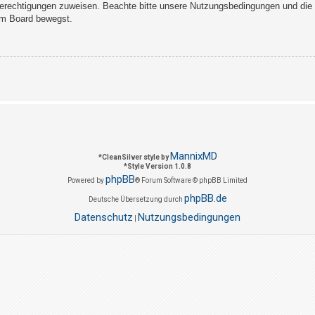
Berechtigungen zuweisen. Beachte bitte unsere Nutzungsbedingungen und die v
sem Board bewegst.
MannixMD
*
CleanSilver style by
*
Style Version 1.0.8
phpBB
Powered by
® Forum Software © phpBB Limited
phpBB.de
Deutsche Übersetzung durch
Datenschutz
Nutzungsbedingungen
|