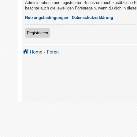
t
Administration kann registrierten Benutzern auch zusätzliche 
beachte auch die jeweiligen Forenregeln, wenn du dich in die
r
i
Nutzungsbedingungen
|
Datenschutzerklärung
e
r
Registrieren
e
n
Home
Foren
U
n
b
e
a
n
t
w
o
r