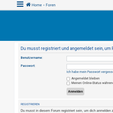
Home
Foren
A
n
m
e
Du musst registriert und angemeldet sein, um 
l
d
Benutzername:
e
Passwort:
n
Ich habe mein Passwort vergess
Angemeldet bleiben
Meinen Online-Status während
R
e
g
i
REGISTRIEREN
s
Du musst in diesem Forum registriert sein, um dich anmelden zu