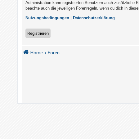
t
Administration kann registrierten Benutzern auch zusätzliche 
beachte auch die jeweiligen Forenregeln, wenn du dich in die
r
i
Nutzungsbedingungen
|
Datenschutzerklärung
e
r
Registrieren
e
n
Home
Foren
U
n
b
e
a
n
t
w
o
r