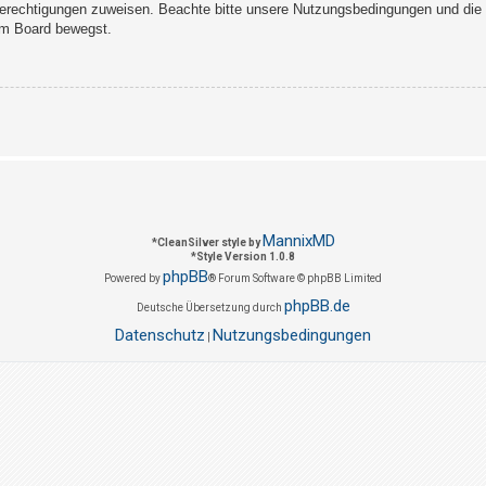
Berechtigungen zuweisen. Beachte bitte unsere Nutzungsbedingungen und die v
sem Board bewegst.
MannixMD
*
CleanSilver style by
*
Style Version 1.0.8
phpBB
Powered by
® Forum Software © phpBB Limited
phpBB.de
Deutsche Übersetzung durch
Datenschutz
Nutzungsbedingungen
|