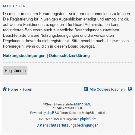
t
REGISTRIEREN
r
Du musst in diesem Forum registriert sein, um dich anmelden zu können.
i
Die Registrierung ist in wenigen Augenblicken erledigt und ermöglicht dir,
e
auf weitere Funktionen zuzugreifen. Die Board-Administration kann
registrierten Benutzern auch zusätzliche Berechtigungen zuweisen.
r
Beachte bitte unsere Nutzungsbedingungen und die verwandten
e
Regelungen, bevor du dich registrierst. Bitte beachte auch die jeweiligen
n
Forenregeln, wenn du dich in diesem Board bewegst.
Nutzungsbedingungen
|
Datenschutzerklärung
U
Registrieren
n
b
e
Home
Foren
Alle Cookies löschen
a
n
MannixMD
*
CleanSilver style by
*
Style Version 1.0.8
t
phpBB
Powered by
® Forum Software © phpBB Limited
w
phpBB.de
Deutsche Übersetzung durch
o
Datenschutz
Nutzungsbedingungen
|
r