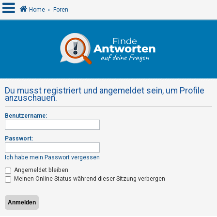
Home
Foren
A
n
m
e
Du musst registriert und angemeldet sein, um Profile
l
anzuschauen.
d
Benutzername:
e
n
Passwort:
Ich habe mein Passwort vergessen
R
Angemeldet bleiben
e
Meinen Online-Status während dieser Sitzung verbergen
g
i
s