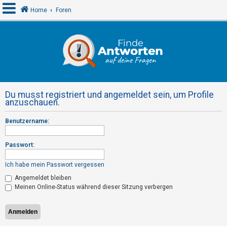
Home
Foren
A
n
m
e
Du musst registriert und angemeldet sein, um Profile
l
anzuschauen.
d
Benutzername:
e
n
Passwort:
Ich habe mein Passwort vergessen
R
Angemeldet bleiben
e
Meinen Online-Status während dieser Sitzung verbergen
g
i
s