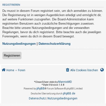
t
REGISTRIEREN
r
Du musst in diesem Forum registriert sein, um dich anmelden zu können.
i
Die Registrierung ist in wenigen Augenblicken erledigt und ermöglicht dir,
e
auf weitere Funktionen zuzugreifen. Die Board-Administration kann
registrierten Benutzern auch zusätzliche Berechtigungen zuweisen.
r
Beachte bitte unsere Nutzungsbedingungen und die verwandten
e
Regelungen, bevor du dich registrierst. Bitte beachte auch die jeweiligen
n
Forenregeln, wenn du dich in diesem Board bewegst.
Nutzungsbedingungen
|
Datenschutzerklärung
U
Registrieren
n
b
e
Home
Foren
Alle Cookies löschen
a
n
MannixMD
*
CleanSilver style by
*
Style Version 1.0.8
t
phpBB
Powered by
® Forum Software © phpBB Limited
w
phpBB.de
Deutsche Übersetzung durch
o
Datenschutz
Nutzungsbedingungen
|
r