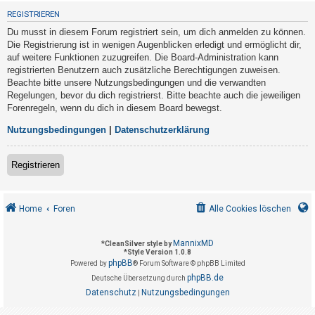
t
REGISTRIEREN
r
Du musst in diesem Forum registriert sein, um dich anmelden zu können.
i
Die Registrierung ist in wenigen Augenblicken erledigt und ermöglicht dir,
e
auf weitere Funktionen zuzugreifen. Die Board-Administration kann
registrierten Benutzern auch zusätzliche Berechtigungen zuweisen.
r
Beachte bitte unsere Nutzungsbedingungen und die verwandten
e
Regelungen, bevor du dich registrierst. Bitte beachte auch die jeweiligen
n
Forenregeln, wenn du dich in diesem Board bewegst.
Nutzungsbedingungen
|
Datenschutzerklärung
U
Registrieren
n
b
e
Home
Foren
Alle Cookies löschen
a
n
MannixMD
*
CleanSilver style by
*
Style Version 1.0.8
t
phpBB
Powered by
® Forum Software © phpBB Limited
w
phpBB.de
Deutsche Übersetzung durch
o
Datenschutz
Nutzungsbedingungen
|
r