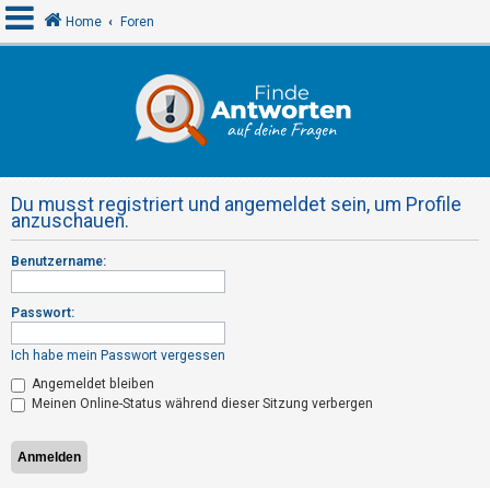
Home
Foren
A
n
m
e
Du musst registriert und angemeldet sein, um Profile
l
anzuschauen.
d
Benutzername:
e
n
Passwort:
Ich habe mein Passwort vergessen
R
Angemeldet bleiben
e
Meinen Online-Status während dieser Sitzung verbergen
g
i
s