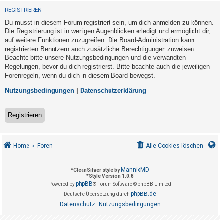
t
REGISTRIEREN
r
Du musst in diesem Forum registriert sein, um dich anmelden zu können.
i
Die Registrierung ist in wenigen Augenblicken erledigt und ermöglicht dir,
e
auf weitere Funktionen zuzugreifen. Die Board-Administration kann
registrierten Benutzern auch zusätzliche Berechtigungen zuweisen.
r
Beachte bitte unsere Nutzungsbedingungen und die verwandten
e
Regelungen, bevor du dich registrierst. Bitte beachte auch die jeweiligen
n
Forenregeln, wenn du dich in diesem Board bewegst.
Nutzungsbedingungen
|
Datenschutzerklärung
U
Registrieren
n
b
e
Home
Foren
Alle Cookies löschen
a
n
MannixMD
*
CleanSilver style by
*
Style Version 1.0.8
t
phpBB
Powered by
® Forum Software © phpBB Limited
w
phpBB.de
Deutsche Übersetzung durch
o
Datenschutz
Nutzungsbedingungen
|
r