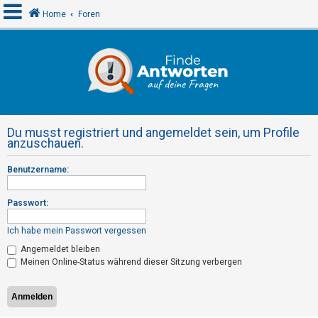
Home
Foren
A
n
m
e
Du musst registriert und angemeldet sein, um Profile
l
anzuschauen.
d
Benutzername:
e
n
Passwort:
Ich habe mein Passwort vergessen
R
Angemeldet bleiben
e
Meinen Online-Status während dieser Sitzung verbergen
g
i
s