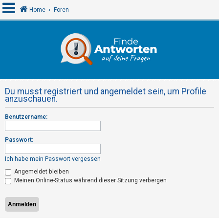
Home
Foren
A
n
m
e
Du musst registriert und angemeldet sein, um Profile
l
anzuschauen.
d
Benutzername:
e
n
Passwort:
Ich habe mein Passwort vergessen
R
Angemeldet bleiben
e
Meinen Online-Status während dieser Sitzung verbergen
g
i
s