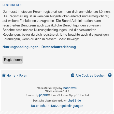
t
REGISTRIEREN
r
Du musst in diesem Forum registriert sein, um dich anmelden zu können.
i
Die Registrierung ist in wenigen Augenblicken erledigt und ermöglicht dir,
e
auf weitere Funktionen zuzugreifen. Die Board-Administration kann
registrierten Benutzern auch zusätzliche Berechtigungen zuweisen.
r
Beachte bitte unsere Nutzungsbedingungen und die verwandten
e
Regelungen, bevor du dich registrierst. Bitte beachte auch die jeweiligen
n
Forenregeln, wenn du dich in diesem Board bewegst.
Nutzungsbedingungen
|
Datenschutzerklärung
U
Registrieren
n
b
e
Home
Foren
Alle Cookies löschen
a
n
MannixMD
*
CleanSilver style by
*
Style Version 1.0.8
t
phpBB
Powered by
® Forum Software © phpBB Limited
w
phpBB.de
Deutsche Übersetzung durch
o
Datenschutz
Nutzungsbedingungen
|
r