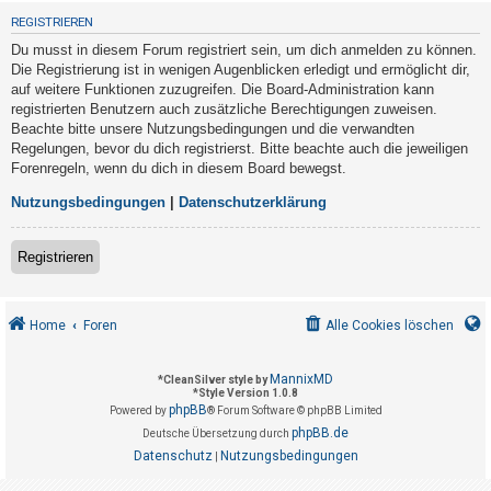
t
REGISTRIEREN
r
Du musst in diesem Forum registriert sein, um dich anmelden zu können.
i
Die Registrierung ist in wenigen Augenblicken erledigt und ermöglicht dir,
e
auf weitere Funktionen zuzugreifen. Die Board-Administration kann
registrierten Benutzern auch zusätzliche Berechtigungen zuweisen.
r
Beachte bitte unsere Nutzungsbedingungen und die verwandten
e
Regelungen, bevor du dich registrierst. Bitte beachte auch die jeweiligen
n
Forenregeln, wenn du dich in diesem Board bewegst.
Nutzungsbedingungen
|
Datenschutzerklärung
U
Registrieren
n
b
e
Home
Foren
Alle Cookies löschen
a
n
MannixMD
*
CleanSilver style by
*
Style Version 1.0.8
t
phpBB
Powered by
® Forum Software © phpBB Limited
w
phpBB.de
Deutsche Übersetzung durch
o
Datenschutz
Nutzungsbedingungen
|
r