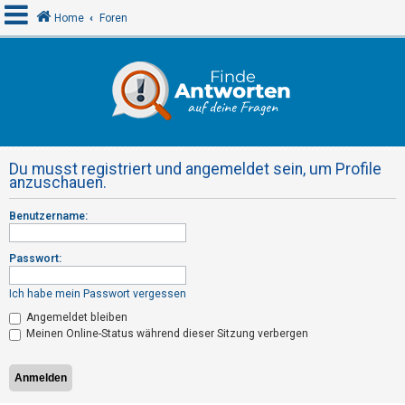
Home
Foren
A
n
m
e
Du musst registriert und angemeldet sein, um Profile
l
anzuschauen.
d
Benutzername:
e
n
Passwort:
Ich habe mein Passwort vergessen
R
Angemeldet bleiben
e
Meinen Online-Status während dieser Sitzung verbergen
g
i
s