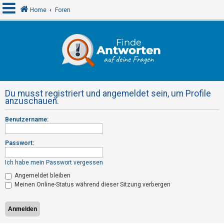
Home
Foren
A
n
m
e
Du musst registriert und angemeldet sein, um Profile
l
anzuschauen.
d
Benutzername:
e
n
Passwort:
Ich habe mein Passwort vergessen
R
Angemeldet bleiben
e
Meinen Online-Status während dieser Sitzung verbergen
g
i
s