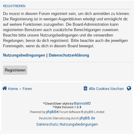
t
REGISTRIEREN
r
Du musst in diesem Forum registriert sein, um dich anmelden zu können.
i
Die Registrierung ist in wenigen Augenblicken erledigt und ermöglicht dir,
e
auf weitere Funktionen zuzugreifen. Die Board-Administration kann
registrierten Benutzern auch zusätzliche Berechtigungen zuweisen.
r
Beachte bitte unsere Nutzungsbedingungen und die verwandten
e
Regelungen, bevor du dich registrierst. Bitte beachte auch die jeweiligen
n
Forenregeln, wenn du dich in diesem Board bewegst.
Nutzungsbedingungen
|
Datenschutzerklärung
U
Registrieren
n
b
e
Home
Foren
Alle Cookies löschen
a
n
MannixMD
*
CleanSilver style by
*
Style Version 1.0.8
t
phpBB
Powered by
® Forum Software © phpBB Limited
w
phpBB.de
Deutsche Übersetzung durch
o
Datenschutz
Nutzungsbedingungen
|
r