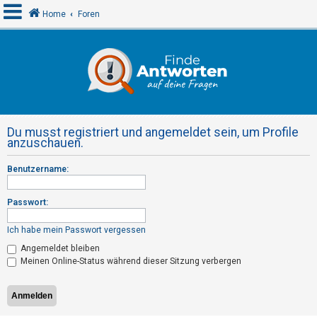
Home
Foren
A
n
m
e
Du musst registriert und angemeldet sein, um Profile
l
anzuschauen.
d
Benutzername:
e
n
Passwort:
Ich habe mein Passwort vergessen
R
Angemeldet bleiben
e
Meinen Online-Status während dieser Sitzung verbergen
g
i
s