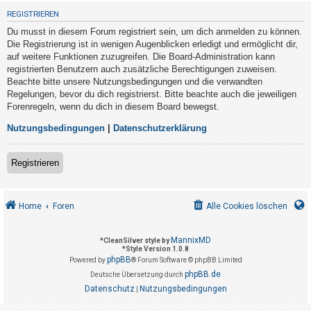
t
REGISTRIEREN
r
Du musst in diesem Forum registriert sein, um dich anmelden zu können.
i
Die Registrierung ist in wenigen Augenblicken erledigt und ermöglicht dir,
e
auf weitere Funktionen zuzugreifen. Die Board-Administration kann
registrierten Benutzern auch zusätzliche Berechtigungen zuweisen.
r
Beachte bitte unsere Nutzungsbedingungen und die verwandten
e
Regelungen, bevor du dich registrierst. Bitte beachte auch die jeweiligen
n
Forenregeln, wenn du dich in diesem Board bewegst.
Nutzungsbedingungen
|
Datenschutzerklärung
U
Registrieren
n
b
e
Home
Foren
Alle Cookies löschen
a
n
MannixMD
*
CleanSilver style by
*
Style Version 1.0.8
t
phpBB
Powered by
® Forum Software © phpBB Limited
w
phpBB.de
Deutsche Übersetzung durch
o
Datenschutz
Nutzungsbedingungen
|
r