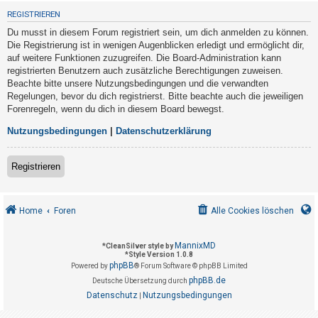
t
REGISTRIEREN
r
Du musst in diesem Forum registriert sein, um dich anmelden zu können.
i
Die Registrierung ist in wenigen Augenblicken erledigt und ermöglicht dir,
e
auf weitere Funktionen zuzugreifen. Die Board-Administration kann
registrierten Benutzern auch zusätzliche Berechtigungen zuweisen.
r
Beachte bitte unsere Nutzungsbedingungen und die verwandten
e
Regelungen, bevor du dich registrierst. Bitte beachte auch die jeweiligen
n
Forenregeln, wenn du dich in diesem Board bewegst.
Nutzungsbedingungen
|
Datenschutzerklärung
U
Registrieren
n
b
e
Home
Foren
Alle Cookies löschen
a
n
MannixMD
*
CleanSilver style by
*
Style Version 1.0.8
t
phpBB
Powered by
® Forum Software © phpBB Limited
w
phpBB.de
Deutsche Übersetzung durch
o
Datenschutz
Nutzungsbedingungen
|
r