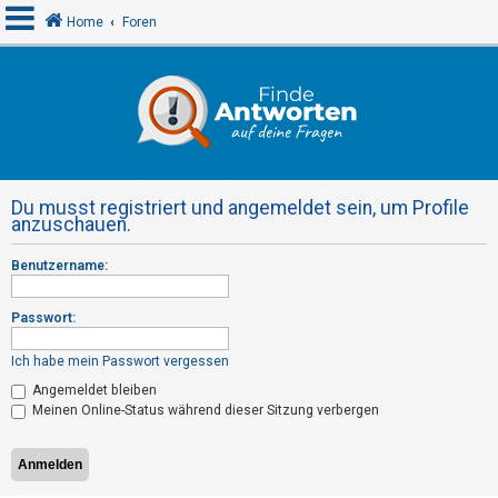
Home
Foren
A
n
m
e
Du musst registriert und angemeldet sein, um Profile
l
anzuschauen.
d
Benutzername:
e
n
Passwort:
Ich habe mein Passwort vergessen
R
Angemeldet bleiben
e
Meinen Online-Status während dieser Sitzung verbergen
g
i
s