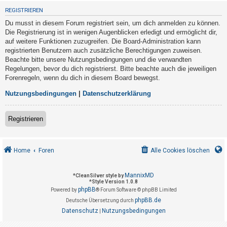
t
REGISTRIEREN
r
Du musst in diesem Forum registriert sein, um dich anmelden zu können.
i
Die Registrierung ist in wenigen Augenblicken erledigt und ermöglicht dir,
e
auf weitere Funktionen zuzugreifen. Die Board-Administration kann
registrierten Benutzern auch zusätzliche Berechtigungen zuweisen.
r
Beachte bitte unsere Nutzungsbedingungen und die verwandten
e
Regelungen, bevor du dich registrierst. Bitte beachte auch die jeweiligen
n
Forenregeln, wenn du dich in diesem Board bewegst.
Nutzungsbedingungen
|
Datenschutzerklärung
U
Registrieren
n
b
e
Home
Foren
Alle Cookies löschen
a
n
MannixMD
*
CleanSilver style by
*
Style Version 1.0.8
t
phpBB
Powered by
® Forum Software © phpBB Limited
w
phpBB.de
Deutsche Übersetzung durch
o
Datenschutz
Nutzungsbedingungen
|
r