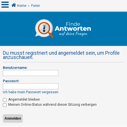
Home
Foren
A
n
m
e
Du musst registriert und angemeldet sein, um Profile
l
anzuschauen.
d
Benutzername:
e
n
Passwort:
Ich habe mein Passwort vergessen
R
Angemeldet bleiben
e
Meinen Online-Status während dieser Sitzung verbergen
g
i
s