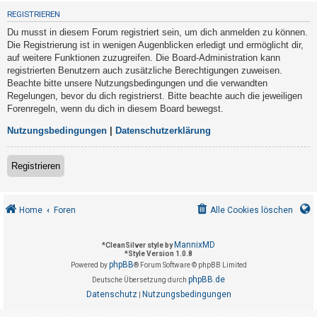
t
REGISTRIEREN
r
Du musst in diesem Forum registriert sein, um dich anmelden zu können.
i
Die Registrierung ist in wenigen Augenblicken erledigt und ermöglicht dir,
e
auf weitere Funktionen zuzugreifen. Die Board-Administration kann
registrierten Benutzern auch zusätzliche Berechtigungen zuweisen.
r
Beachte bitte unsere Nutzungsbedingungen und die verwandten
e
Regelungen, bevor du dich registrierst. Bitte beachte auch die jeweiligen
n
Forenregeln, wenn du dich in diesem Board bewegst.
Nutzungsbedingungen
|
Datenschutzerklärung
U
Registrieren
n
b
e
Home
Foren
Alle Cookies löschen
a
n
MannixMD
*
CleanSilver style by
*
Style Version 1.0.8
t
phpBB
Powered by
® Forum Software © phpBB Limited
w
phpBB.de
Deutsche Übersetzung durch
o
Datenschutz
Nutzungsbedingungen
|
r