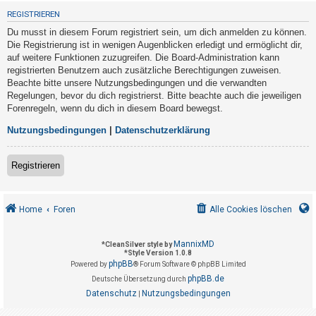
t
REGISTRIEREN
r
Du musst in diesem Forum registriert sein, um dich anmelden zu können.
i
Die Registrierung ist in wenigen Augenblicken erledigt und ermöglicht dir,
e
auf weitere Funktionen zuzugreifen. Die Board-Administration kann
registrierten Benutzern auch zusätzliche Berechtigungen zuweisen.
r
Beachte bitte unsere Nutzungsbedingungen und die verwandten
e
Regelungen, bevor du dich registrierst. Bitte beachte auch die jeweiligen
n
Forenregeln, wenn du dich in diesem Board bewegst.
Nutzungsbedingungen
|
Datenschutzerklärung
U
Registrieren
n
b
e
Home
Foren
Alle Cookies löschen
a
n
MannixMD
*
CleanSilver style by
*
Style Version 1.0.8
t
phpBB
Powered by
® Forum Software © phpBB Limited
w
phpBB.de
Deutsche Übersetzung durch
o
Datenschutz
Nutzungsbedingungen
|
r