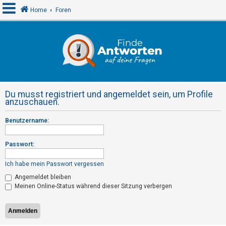
Home
Foren
A
n
m
e
Du musst registriert und angemeldet sein, um Profile
l
anzuschauen.
d
Benutzername:
e
n
Passwort:
Ich habe mein Passwort vergessen
R
Angemeldet bleiben
e
Meinen Online-Status während dieser Sitzung verbergen
g
i
s