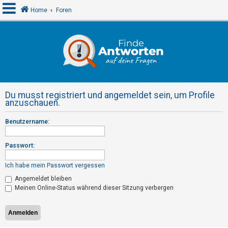
Home
Foren
A
n
m
e
Du musst registriert und angemeldet sein, um Profile
l
anzuschauen.
d
Benutzername:
e
n
Passwort:
Ich habe mein Passwort vergessen
R
Angemeldet bleiben
e
Meinen Online-Status während dieser Sitzung verbergen
g
i
s