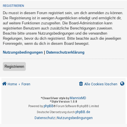
t
REGISTRIEREN
r
Du musst in diesem Forum registriert sein, um dich anmelden zu können.
i
Die Registrierung ist in wenigen Augenblicken erledigt und ermöglicht dir,
e
auf weitere Funktionen zuzugreifen. Die Board-Administration kann
registrierten Benutzern auch zusätzliche Berechtigungen zuweisen.
r
Beachte bitte unsere Nutzungsbedingungen und die verwandten
e
Regelungen, bevor du dich registrierst. Bitte beachte auch die jeweiligen
n
Forenregeln, wenn du dich in diesem Board bewegst.
Nutzungsbedingungen
|
Datenschutzerklärung
U
Registrieren
n
b
e
Home
Foren
Alle Cookies löschen
a
n
MannixMD
*
CleanSilver style by
*
Style Version 1.0.8
t
phpBB
Powered by
® Forum Software © phpBB Limited
w
phpBB.de
Deutsche Übersetzung durch
o
Datenschutz
Nutzungsbedingungen
|
r