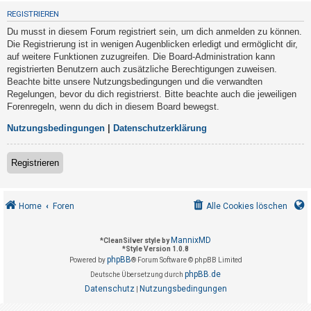
t
REGISTRIEREN
r
Du musst in diesem Forum registriert sein, um dich anmelden zu können.
i
Die Registrierung ist in wenigen Augenblicken erledigt und ermöglicht dir,
e
auf weitere Funktionen zuzugreifen. Die Board-Administration kann
registrierten Benutzern auch zusätzliche Berechtigungen zuweisen.
r
Beachte bitte unsere Nutzungsbedingungen und die verwandten
e
Regelungen, bevor du dich registrierst. Bitte beachte auch die jeweiligen
n
Forenregeln, wenn du dich in diesem Board bewegst.
Nutzungsbedingungen
|
Datenschutzerklärung
U
Registrieren
n
b
e
Home
Foren
Alle Cookies löschen
a
n
MannixMD
*
CleanSilver style by
*
Style Version 1.0.8
t
phpBB
Powered by
® Forum Software © phpBB Limited
w
phpBB.de
Deutsche Übersetzung durch
o
Datenschutz
Nutzungsbedingungen
|
r