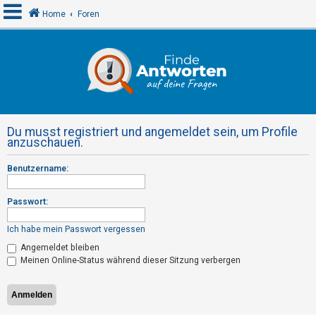
Home
Foren
A
n
m
e
Du musst registriert und angemeldet sein, um Profile
l
anzuschauen.
d
Benutzername:
e
n
Passwort:
Ich habe mein Passwort vergessen
R
Angemeldet bleiben
e
Meinen Online-Status während dieser Sitzung verbergen
g
i
s