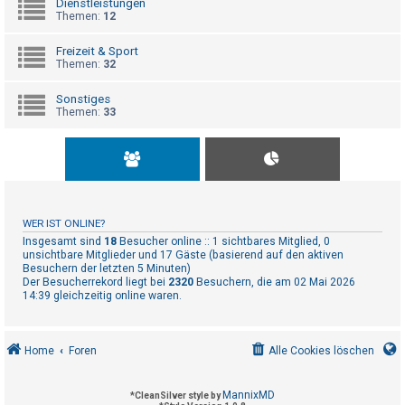
Dienstleistungen
t
Themen:
12
r
i
Freizeit & Sport
Themen:
32
e
r
Sonstiges
Themen:
33
e
n
U
n
WER IST ONLINE?
b
Insgesamt sind
18
Besucher online :: 1 sichtbares Mitglied, 0
unsichtbare Mitglieder und 17 Gäste (basierend auf den aktiven
e
Besuchern der letzten 5 Minuten)
Der Besucherrekord liegt bei
2320
Besuchern, die am 02 Mai 2026
a
14:39 gleichzeitig online waren.
n
t
w
Home
Foren
Alle Cookies löschen
o
r
MannixMD
*
CleanSilver style by