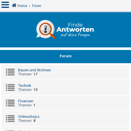
Home
Foren
A
n
m
e
Forum
l
d
Bauen und Wohnen
e
Themen:
17
n
Technik
Themen:
10
R
Finanzen
e
Themen:
1
g
Onlineshops
i
Themen:
8
s