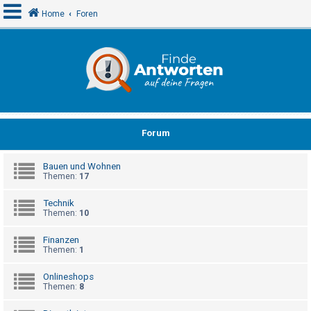
Home
Foren
A
n
m
e
Forum
l
d
Bauen und Wohnen
e
Themen:
17
n
Technik
Themen:
10
R
Finanzen
e
Themen:
1
g
Onlineshops
i
Themen:
8
s