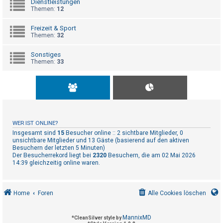
Dienstleistungen
t
Themen:
12
r
i
Freizeit & Sport
Themen:
32
e
r
Sonstiges
Themen:
33
e
n
U
n
WER IST ONLINE?
b
Insgesamt sind
15
Besucher online :: 2 sichtbare Mitglieder, 0
unsichtbare Mitglieder und 13 Gäste (basierend auf den aktiven
e
Besuchern der letzten 5 Minuten)
Der Besucherrekord liegt bei
2320
Besuchern, die am 02 Mai 2026
a
14:39 gleichzeitig online waren.
n
t
w
Home
Foren
Alle Cookies löschen
o
r
MannixMD
*
CleanSilver style by