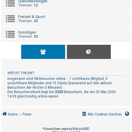
Dienstleistungen
t
Themen:
12
r
i
Freizeit & Sport
Themen:
32
e
r
Sonstiges
Themen:
33
e
n
U
n
WER IST ONLINE?
b
Insgesamt sind
16
Besucher online :: 1 sichtbares Mitglied, 0
unsichtbare Mitglieder und 15 Gäste (basierend auf den aktiven
e
Besuchern der letzten 5 Minuten)
Der Besucherrekord liegt bei
2320
Besuchern, die am 02 Mai 2026
a
14:39 gleichzeitig online waren.
n
t
w
Home
Foren
Alle Cookies löschen
o
r
MannixMD
*
CleanSilver style by