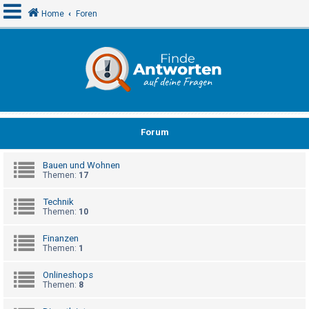
Home
Foren
A
n
m
e
Forum
l
d
Bauen und Wohnen
e
Themen:
17
n
Technik
Themen:
10
R
Finanzen
e
Themen:
1
g
Onlineshops
i
Themen:
8
s