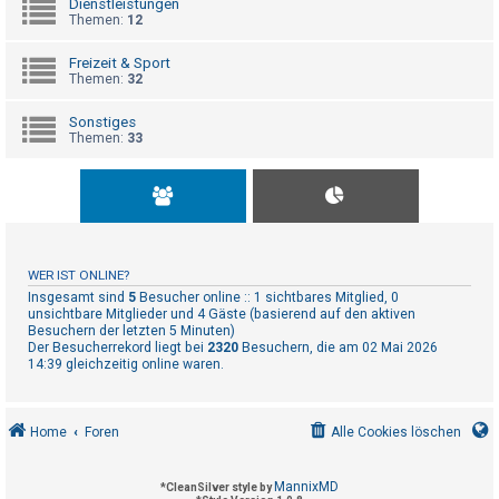
Dienstleistungen
t
Themen:
12
r
i
Freizeit & Sport
Themen:
32
e
r
Sonstiges
Themen:
33
e
n
U
n
WER IST ONLINE?
b
Insgesamt sind
5
Besucher online :: 1 sichtbares Mitglied, 0
unsichtbare Mitglieder und 4 Gäste (basierend auf den aktiven
e
Besuchern der letzten 5 Minuten)
Der Besucherrekord liegt bei
2320
Besuchern, die am 02 Mai 2026
a
14:39 gleichzeitig online waren.
n
t
w
Home
Foren
Alle Cookies löschen
o
r
MannixMD
*
CleanSilver style by