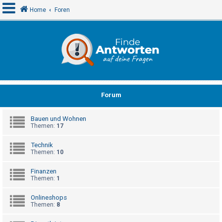
Home
Foren
A
n
m
e
Forum
l
d
Bauen und Wohnen
e
Themen:
17
n
Technik
Themen:
10
R
Finanzen
e
Themen:
1
g
Onlineshops
i
Themen:
8
s