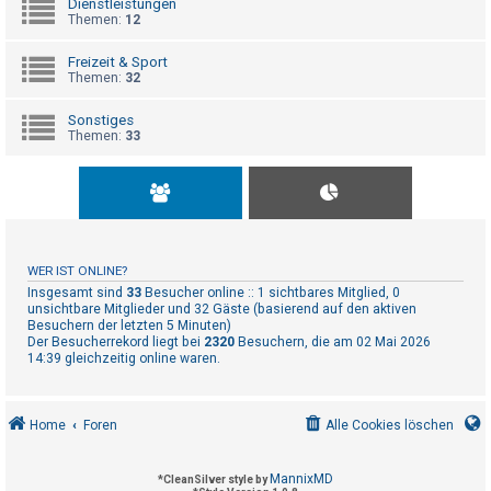
Dienstleistungen
t
Themen:
12
r
i
Freizeit & Sport
Themen:
32
e
r
Sonstiges
Themen:
33
e
n
U
n
WER IST ONLINE?
b
Insgesamt sind
33
Besucher online :: 1 sichtbares Mitglied, 0
unsichtbare Mitglieder und 32 Gäste (basierend auf den aktiven
e
Besuchern der letzten 5 Minuten)
Der Besucherrekord liegt bei
2320
Besuchern, die am 02 Mai 2026
a
14:39 gleichzeitig online waren.
n
t
w
Home
Foren
Alle Cookies löschen
o
r
MannixMD
*
CleanSilver style by