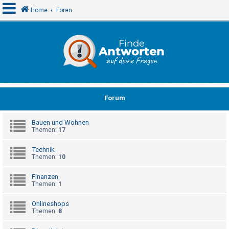
Home
Foren
A
n
m
e
Forum
l
d
Bauen und Wohnen
e
Themen:
17
n
Technik
Themen:
10
R
Finanzen
e
Themen:
1
g
Onlineshops
i
Themen:
8
s