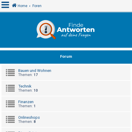
Home
Foren
A
n
m
e
Forum
l
d
Bauen und Wohnen
e
Themen:
17
n
Technik
Themen:
10
R
Finanzen
e
Themen:
1
g
Onlineshops
i
Themen:
8
s