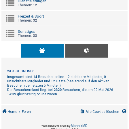
Dienstleistungen
t
Themen:
12
r
i
Freizeit & Sport
Themen:
32
e
r
Sonstiges
Themen:
33
e
n
U
n
WER IST ONLINE?
b
Insgesamt sind
14
Besucher online :: 2 sichtbare Mitglieder, 0
unsichtbare Mitglieder und 12 Gäste (basierend auf den aktiven
e
Besuchern der letzten 5 Minuten)
Der Besucherrekord liegt bei
2320
Besuchern, die am 02 Mai 2026
a
14:39 gleichzeitig online waren.
n
t
w
Home
Foren
Alle Cookies löschen
o
r
MannixMD
*
CleanSilver style by