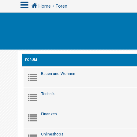
Home
Foren
A
n
m
e
FORUM
l
d
Bauen und Wohnen
e
n
Technik
R
e
Finanzen
g
i
s
Onlineshops