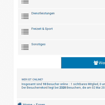
t
r
i
Dienstleistungen
e
r
Freizeit & Sport
e
n
Sonstiges
U
n
b
Wer
e
a
n
WER IST ONLINE?
Insgesamt sind
10
Besucher online :: 1 sichtbares Mitglied, 0 
t
Der Besucherrekord liegt bei
2320
Besuchern, die am 02 Mai 202
w
o
r
Home
Foren