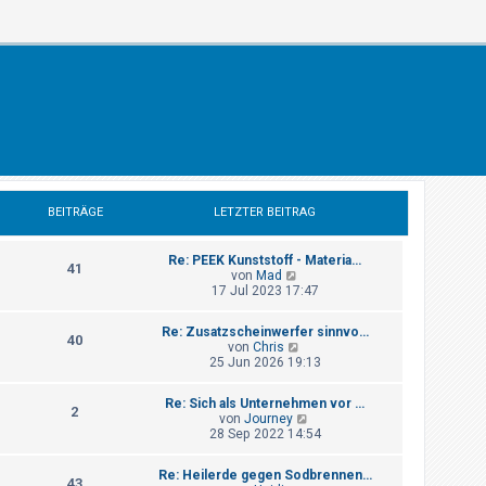
BEITRÄGE
LETZTER BEITRAG
Re: PEEK Kunststoff - Materia…
41
N
von
Mad
e
17 Jul 2023 17:47
u
e
Re: Zusatzscheinwerfer sinnvo…
s
40
N
von
Chris
t
e
25 Jun 2026 19:13
e
u
r
e
B
Re: Sich als Unternehmen vor …
s
2
e
N
von
Journey
t
i
e
28 Sep 2022 14:54
e
t
u
r
r
e
B
a
Re: Heilerde gegen Sodbrennen…
s
43
e