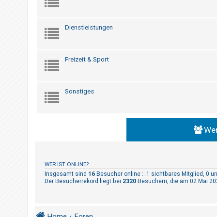
t
r
i
Dienstleistungen
e
r
Freizeit & Sport
e
n
Sonstiges
U
n
b
Wer
e
a
n
WER IST ONLINE?
Insgesamt sind
16
Besucher online :: 1 sichtbares Mitglied, 0 
t
Der Besucherrekord liegt bei
2320
Besuchern, die am 02 Mai 202
w
o
r
Home
Foren