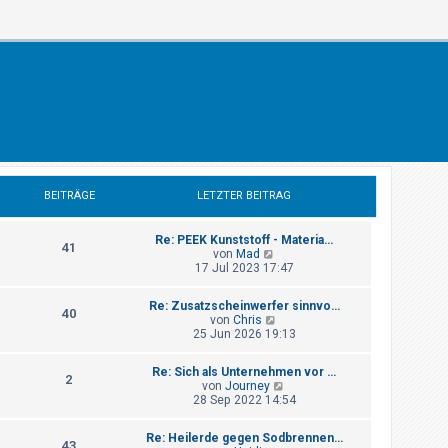
BEITRÄGE
LETZTER BEITRAG
Re: PEEK Kunststoff - Materia…
41
N
von
Mad
e
17 Jul 2023 17:47
u
e
Re: Zusatzscheinwerfer sinnvo…
s
40
N
von
Chris
t
e
25 Jun 2026 19:13
e
u
r
e
B
Re: Sich als Unternehmen vor …
s
2
e
N
von
Journey
t
i
e
28 Sep 2022 14:54
e
t
u
r
r
e
B
a
Re: Heilerde gegen Sodbrennen…
s
43
e