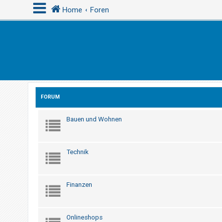
Home
Foren
A
n
m
e
FORUM
l
d
Bauen und Wohnen
e
n
Technik
R
e
Finanzen
g
i
s
Onlineshops