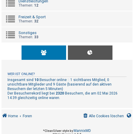
Dienstleistungen
t
Themen:
12
r
i
Freizeit & Sport
Themen:
32
e
r
Sonstiges
Themen:
33
e
n
U
n
WER IST ONLINE?
b
Insgesamt sind
10
Besucher online :: 1 sichtbares Mitglied, 0
unsichtbare Mitglieder und 9 Gäste (basierend auf den aktiven
e
Besuchern der letzten 5 Minuten)
Der Besucherrekord liegt bei
2320
Besuchern, die am 02 Mai 2026
a
14:39 gleichzeitig online waren.
n
t
w
Home
Foren
Alle Cookies löschen
o
r
MannixMD
*
CleanSilver style by