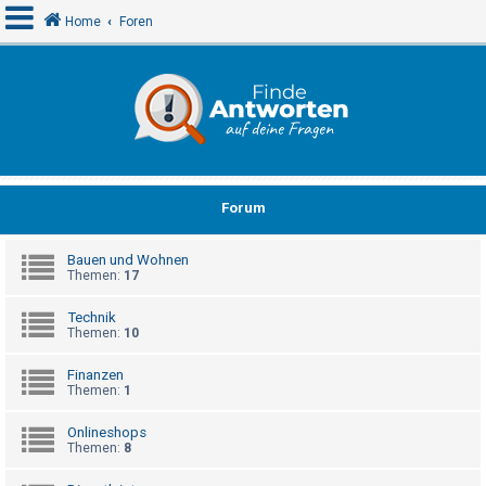
Home
Foren
A
n
m
e
Forum
l
d
Bauen und Wohnen
e
Themen:
17
n
Technik
Themen:
10
R
Finanzen
e
Themen:
1
g
Onlineshops
i
Themen:
8
s