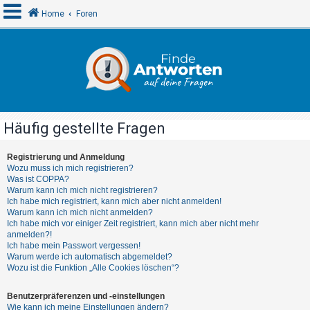
Home
Foren
A
n
m
e
Häufig gestellte Fragen
l
d
Registrierung und Anmeldung
Wozu muss ich mich registrieren?
e
Was ist COPPA?
n
Warum kann ich mich nicht registrieren?
Ich habe mich registriert, kann mich aber nicht anmelden!
Warum kann ich mich nicht anmelden?
Ich habe mich vor einiger Zeit registriert, kann mich aber nicht mehr
R
anmelden?!
Ich habe mein Passwort vergessen!
e
Warum werde ich automatisch abgemeldet?
g
Wozu ist die Funktion „Alle Cookies löschen“?
i
Benutzerpräferenzen und -einstellungen
s
Wie kann ich meine Einstellungen ändern?