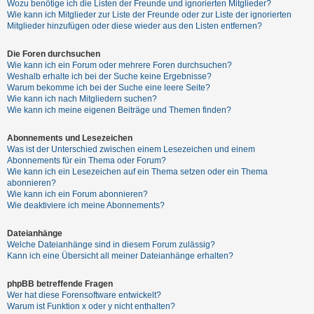
Wozu benötige ich die Listen der Freunde und ignorierten Mitglieder?
h
Wie kann ich Mitglieder zur Liste der Freunde oder zur Liste der ignorierten
e
Mitglieder hinzufügen oder diese wieder aus den Listen entfernen?
m
Die Foren durchsuchen
e
Wie kann ich ein Forum oder mehrere Foren durchsuchen?
n
Weshalb erhalte ich bei der Suche keine Ergebnisse?
Warum bekomme ich bei der Suche eine leere Seite?
Wie kann ich nach Mitgliedern suchen?
Wie kann ich meine eigenen Beiträge und Themen finden?
S
Abonnements und Lesezeichen
u
Was ist der Unterschied zwischen einem Lesezeichen und einem
c
Abonnements für ein Thema oder Forum?
Wie kann ich ein Lesezeichen auf ein Thema setzen oder ein Thema
h
abonnieren?
e
Wie kann ich ein Forum abonnieren?
Wie deaktiviere ich meine Abonnements?
Dateianhänge
F
Welche Dateianhänge sind in diesem Forum zulässig?
A
Kann ich eine Übersicht all meiner Dateianhänge erhalten?
Q
phpBB betreffende Fragen
Wer hat diese Forensoftware entwickelt?
Warum ist Funktion x oder y nicht enthalten?