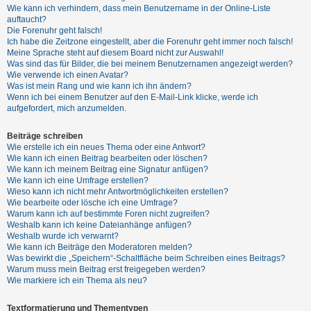
t
Wie kann ich verhindern, dass mein Benutzername in der Online-Liste
auftaucht?
r
Die Forenuhr geht falsch!
i
Ich habe die Zeitzone eingestellt, aber die Forenuhr geht immer noch falsch!
Meine Sprache steht auf diesem Board nicht zur Auswahl!
e
Was sind das für Bilder, die bei meinem Benutzernamen angezeigt werden?
r
Wie verwende ich einen Avatar?
Was ist mein Rang und wie kann ich ihn ändern?
e
Wenn ich bei einem Benutzer auf den E-Mail-Link klicke, werde ich
n
aufgefordert, mich anzumelden.
Beiträge schreiben
Wie erstelle ich ein neues Thema oder eine Antwort?
U
Wie kann ich einen Beitrag bearbeiten oder löschen?
n
Wie kann ich meinem Beitrag eine Signatur anfügen?
Wie kann ich eine Umfrage erstellen?
b
Wieso kann ich nicht mehr Antwortmöglichkeiten erstellen?
e
Wie bearbeite oder lösche ich eine Umfrage?
Warum kann ich auf bestimmte Foren nicht zugreifen?
a
Weshalb kann ich keine Dateianhänge anfügen?
n
Weshalb wurde ich verwarnt?
Wie kann ich Beiträge den Moderatoren melden?
t
Was bewirkt die „Speichern“-Schaltfläche beim Schreiben eines Beitrags?
w
Warum muss mein Beitrag erst freigegeben werden?
Wie markiere ich ein Thema als neu?
o
r
Textformatierung und Thementypen