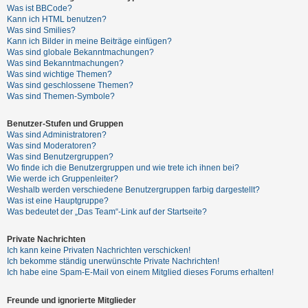
t
Was ist BBCode?
Kann ich HTML benutzen?
e
Was sind Smilies?
t
Kann ich Bilder in meine Beiträge einfügen?
Was sind globale Bekanntmachungen?
e
Was sind Bekanntmachungen?
T
Was sind wichtige Themen?
Was sind geschlossene Themen?
h
Was sind Themen-Symbole?
e
m
Benutzer-Stufen und Gruppen
Was sind Administratoren?
e
Was sind Moderatoren?
n
Was sind Benutzergruppen?
Wo finde ich die Benutzergruppen und wie trete ich ihnen bei?
Wie werde ich Gruppenleiter?
Weshalb werden verschiedene Benutzergruppen farbig dargestellt?
A
Was ist eine Hauptgruppe?
Was bedeutet der „Das Team“-Link auf der Startseite?
k
t
Private Nachrichten
i
Ich kann keine Privaten Nachrichten verschicken!
Ich bekomme ständig unerwünschte Private Nachrichten!
v
Ich habe eine Spam-E-Mail von einem Mitglied dieses Forums erhalten!
e
T
Freunde und ignorierte Mitglieder