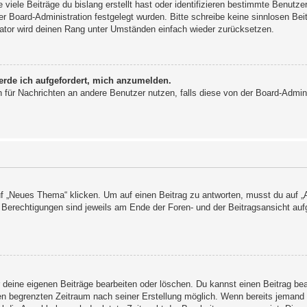
viele Beiträge du bislang erstellt hast oder identifizieren bestimmte Benutz
der Board-Administration festgelegt wurden. Bitte schreibe keine sinnlosen 
rator wird deinen Rang unter Umständen einfach wieder zurücksetzen.
erde ich aufgefordert, mich anzumelden.
ion für Nachrichten an andere Benutzer nutzen, falls diese von der Board-Admi
„Neues Thema“ klicken. Um auf einen Beitrag zu antworten, musst du auf „An
e Berechtigungen sind jeweils am Ende der Foren- und der Beitragsansicht aufg
r deine eigenen Beiträge bearbeiten oder löschen. Du kannst einen Beitrag be
nen begrenzten Zeitraum nach seiner Erstellung möglich. Wenn bereits jemand a