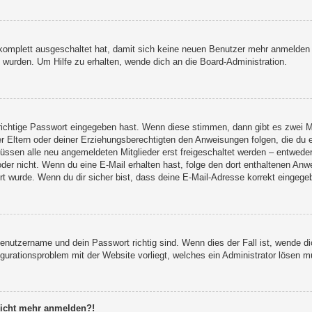
g komplett ausgeschaltet hat, damit sich keine neuen Benutzer mehr anmelden
 wurden. Um Hilfe zu erhalten, wende dich an die Board-Administration.
 richtige Passwort eingegeben hast. Wenn diese stimmen, dann gibt es zwei 
er Eltern oder deiner Erziehungsberechtigten den Anweisungen folgen, die du e
müssen alle neu angemeldeten Mitglieder erst freigeschaltet werden – entweder 
st oder nicht. Wenn du eine E-Mail erhalten hast, folge den dort enthaltenen A
t wurde. Wenn du dir sicher bist, dass deine E-Mail-Adresse korrekt eingegeb
Benutzername und dein Passwort richtig sind. Wenn dies der Fall ist, wende 
figurationsproblem mit der Website vorliegt, welches ein Administrator lösen m
 nicht mehr anmelden?!