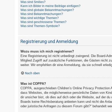
Was sind Smilies?
t
Kann ich Bilder in meine Beiträge einfügen?
e
Was sind globale Bekanntmachungen?
Was sind Bekanntmachungen?
t
Was sind wichtige Themen?
e
Was sind geschlossene Themen?
Was sind Themen-Symbole?
T
h
e
Registrierung und Anmeldung
m
e
Wozu muss ich mich registrieren?
Eine Registrierung ist nicht unbedingt zwingend. Die Board-Admi
n
Mitglied Zugriff auf zusätzliche Funktionen, die Gästen nicht z
weiter. Wir empfehlen dir eine Anmeldung, da sie schnell erledigt
A
Nach oben
k
Was ist COPPA?
t
COPPA, ausgeschrieben Children’s Online Privacy Protection A
i
dass Websites, die möglicherweise persönliche Daten von Kind
v
dir unsicher bist, ob dies auf dich oder die Website, auf der du
Boards keine Rechtsberatung anbieten kann und nicht die Anlauf
e
oder juristische Anfragen zu diesem Forum gibt?“ behandelt we
T