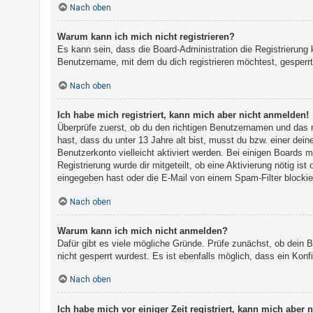
Nach oben
h
e
Warum kann ich mich nicht registrieren?
m
Es kann sein, dass die Board-Administration die Registrierun
e
Benutzername, mit dem du dich registrieren möchtest, gesperrt
n
Nach oben
Ich habe mich registriert, kann mich aber nicht anmelden!
S
Überprüfe zuerst, ob du den richtigen Benutzernamen und das
u
hast, dass du unter 13 Jahre alt bist, musst du bzw. einer dein
Benutzerkonto vielleicht aktiviert werden. Bei einigen Boards 
c
Registrierung wurde dir mitgeteilt, ob eine Aktivierung nötig i
h
eingegeben hast oder die E-Mail von einem Spam-Filter blockier
e
Nach oben
Warum kann ich mich nicht anmelden?
F
Dafür gibt es viele mögliche Gründe. Prüfe zunächst, ob dein 
A
nicht gesperrt wurdest. Es ist ebenfalls möglich, dass ein Kon
Q
Nach oben
Ich habe mich vor einiger Zeit registriert, kann mich aber