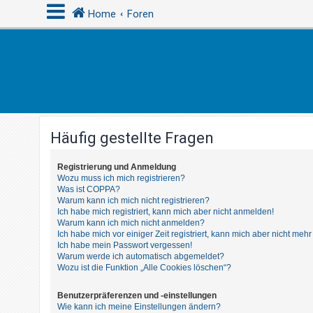
Home
Foren
A
n
m
e
Häufig gestellte Fragen
l
d
Registrierung und Anmeldung
e
Wozu muss ich mich registrieren?
n
Was ist COPPA?
Warum kann ich mich nicht registrieren?
Ich habe mich registriert, kann mich aber nicht anmelden!
Warum kann ich mich nicht anmelden?
R
Ich habe mich vor einiger Zeit registriert, kann mich aber nicht me
Ich habe mein Passwort vergessen!
e
Warum werde ich automatisch abgemeldet?
g
Wozu ist die Funktion „Alle Cookies löschen“?
i
Benutzerpräferenzen und -einstellungen
s
Wie kann ich meine Einstellungen ändern?