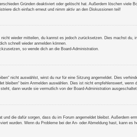
erschieden Gründen deaktiviert oder gelöscht hat. Außerdem löschen viele Boa
triere dich einfach erneut und nimm aktiv an den Diskussionen teil!
t nicht wieder mitteilen, du kannst es jedoch zurücksetzen. Dies machst du,
 dich schnell wieder anmelden können.
ückzusetzen, so wende dich an die Board-Administration.
n“ nicht auswählst, wirst du nur für eine Sitzung angemeldet. Dies verhind
t bleiben“ beim Anmelden auswählen. Dies ist nicht empfehlenswert, wenn du
 steht, dann wurde sie vermutlich von der Board-Administration ausgeschaltet
 hat und die dafür sorgen, dass du im Forum angemeldet bleibst. Außerdem er
tiviert wurden. Wenn du Probleme bei der An- oder Abmeldung hast, kann es h