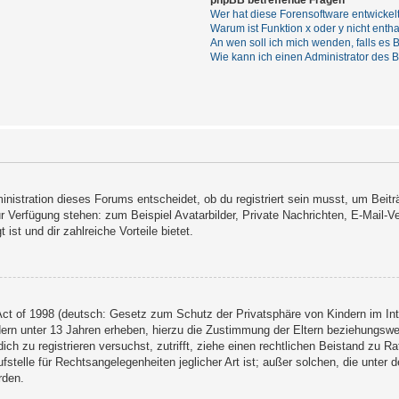
phpBB betreffende Fragen
Wer hat diese Forensoftware entwickel
Warum ist Funktion x oder y nicht enth
An wen soll ich mich wenden, falls es
Wie kann ich einen Administrator des 
nistration dieses Forums entscheidet, ob du registriert sein musst, um Beiträg
ur Verfügung stehen: zum Beispiel Avatarbilder, Private Nachrichten, E-Mail-V
 ist und dir zahlreiche Vorteile bietet.
ct of 1998 (deutsch: Gesetz zum Schutz der Privatsphäre von Kindern im Inte
ern unter 13 Jahren erheben, hierzu die Zustimmung der Eltern beziehungsw
 dich zu registrieren versuchst, zutrifft, ziehe einen rechtlichen Beistand zu
stelle für Rechtsangelegenheiten jeglicher Art ist; außer solchen, die unter
rden.