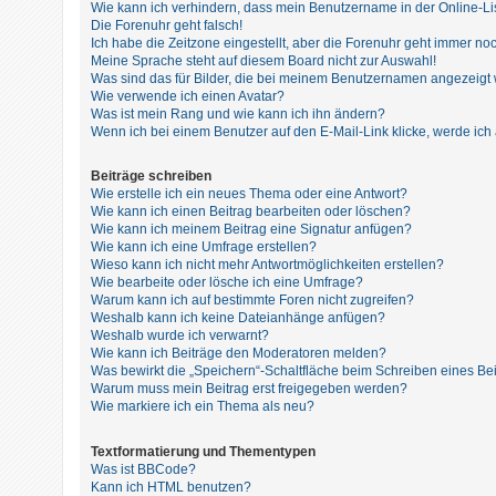
t
Wie kann ich verhindern, dass mein Benutzername in der Online-Li
Die Forenuhr geht falsch!
r
Ich habe die Zeitzone eingestellt, aber die Forenuhr geht immer noc
i
Meine Sprache steht auf diesem Board nicht zur Auswahl!
Was sind das für Bilder, die bei meinem Benutzernamen angezeigt
e
Wie verwende ich einen Avatar?
r
Was ist mein Rang und wie kann ich ihn ändern?
Wenn ich bei einem Benutzer auf den E-Mail-Link klicke, werde ich
e
n
Beiträge schreiben
Wie erstelle ich ein neues Thema oder eine Antwort?
Wie kann ich einen Beitrag bearbeiten oder löschen?
Wie kann ich meinem Beitrag eine Signatur anfügen?
U
Wie kann ich eine Umfrage erstellen?
Wieso kann ich nicht mehr Antwortmöglichkeiten erstellen?
n
Wie bearbeite oder lösche ich eine Umfrage?
b
Warum kann ich auf bestimmte Foren nicht zugreifen?
Weshalb kann ich keine Dateianhänge anfügen?
e
Weshalb wurde ich verwarnt?
a
Wie kann ich Beiträge den Moderatoren melden?
Was bewirkt die „Speichern“-Schaltfläche beim Schreiben eines Be
n
Warum muss mein Beitrag erst freigegeben werden?
t
Wie markiere ich ein Thema als neu?
w
Textformatierung und Thementypen
o
Was ist BBCode?
r
Kann ich HTML benutzen?