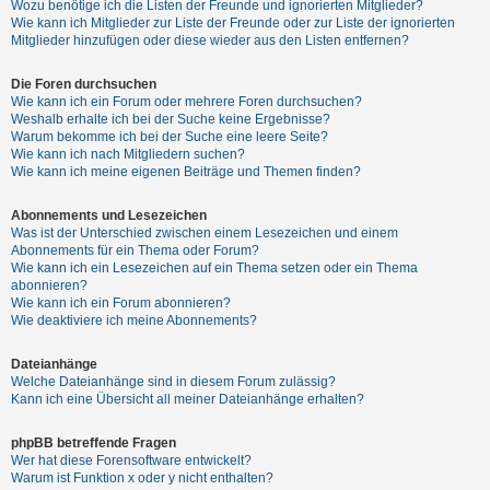
Wozu benötige ich die Listen der Freunde und ignorierten Mitglieder?
h
Wie kann ich Mitglieder zur Liste der Freunde oder zur Liste der ignorierten
e
Mitglieder hinzufügen oder diese wieder aus den Listen entfernen?
m
Die Foren durchsuchen
e
Wie kann ich ein Forum oder mehrere Foren durchsuchen?
n
Weshalb erhalte ich bei der Suche keine Ergebnisse?
Warum bekomme ich bei der Suche eine leere Seite?
Wie kann ich nach Mitgliedern suchen?
Wie kann ich meine eigenen Beiträge und Themen finden?
S
Abonnements und Lesezeichen
u
Was ist der Unterschied zwischen einem Lesezeichen und einem
c
Abonnements für ein Thema oder Forum?
Wie kann ich ein Lesezeichen auf ein Thema setzen oder ein Thema
h
abonnieren?
e
Wie kann ich ein Forum abonnieren?
Wie deaktiviere ich meine Abonnements?
Dateianhänge
F
Welche Dateianhänge sind in diesem Forum zulässig?
A
Kann ich eine Übersicht all meiner Dateianhänge erhalten?
Q
phpBB betreffende Fragen
Wer hat diese Forensoftware entwickelt?
Warum ist Funktion x oder y nicht enthalten?