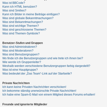
t
Was ist BBCode?
Kann ich HTML benutzen?
e
Was sind Smilies?
t
Kann ich Bilder in meine Beiträge einfügen?
Was sind globale Bekanntmachungen?
e
Was sind Bekanntmachungen?
T
Was sind wichtige Themen?
Was sind geschlossene Themen?
h
Was sind Themen-Symbole?
e
m
Benutzer-Stufen und Gruppen
Was sind Administratoren?
e
Was sind Moderatoren?
n
Was sind Benutzergruppen?
Wo finde ich die Benutzergruppen und wie trete ich ihnen bei?
Wie werde ich Gruppenleiter?
Weshalb werden verschiedene Benutzergruppen farbig dargestellt?
A
Was ist eine Hauptgruppe?
Was bedeutet der „Das Team“-Link auf der Startseite?
k
t
Private Nachrichten
i
Ich kann keine Privaten Nachrichten verschicken!
Ich bekomme ständig unerwünschte Private Nachrichten!
v
Ich habe eine Spam-E-Mail von einem Mitglied dieses Forums erhalten!
e
T
Freunde und ignorierte Mitglieder