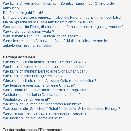
t
Wie kann ich verhindern, dass mein Benutzername in der Online-Liste
auftaucht?
r
Die Forenuhr geht falsch!
i
Ich habe die Zeitzone eingestellt, aber die Forenuhr geht immer noch falsch!
Meine Sprache steht auf diesem Board nicht zur Auswahl!
e
Was sind das für Bilder, die bei meinem Benutzernamen angezeigt werden?
r
Wie verwende ich einen Avatar?
Was ist mein Rang und wie kann ich ihn ändern?
e
Wenn ich bei einem Benutzer auf den E-Mail-Link klicke, werde ich
n
aufgefordert, mich anzumelden.
Beiträge schreiben
Wie erstelle ich ein neues Thema oder eine Antwort?
U
Wie kann ich einen Beitrag bearbeiten oder löschen?
n
Wie kann ich meinem Beitrag eine Signatur anfügen?
Wie kann ich eine Umfrage erstellen?
b
Wieso kann ich nicht mehr Antwortmöglichkeiten erstellen?
e
Wie bearbeite oder lösche ich eine Umfrage?
Warum kann ich auf bestimmte Foren nicht zugreifen?
a
Weshalb kann ich keine Dateianhänge anfügen?
n
Weshalb wurde ich verwarnt?
Wie kann ich Beiträge den Moderatoren melden?
t
Was bewirkt die „Speichern“-Schaltfläche beim Schreiben eines Beitrags?
w
Warum muss mein Beitrag erst freigegeben werden?
Wie markiere ich ein Thema als neu?
o
r
Textformatierung und Thementypen