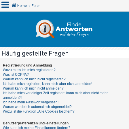
Home
Foren
A
n
m
e
Häufig gestellte Fragen
l
d
Registrierung und Anmeldung
Wozu muss ich mich registrieren?
e
Was ist COPPA?
n
Warum kann ich mich nicht registrieren?
Ich habe mich registriert, kann mich aber nicht anmelden!
Warum kann ich mich nicht anmelden?
Ich habe mich vor einiger Zeit registriert, kann mich aber nicht mehr
R
anmelden?!
Ich habe mein Passwort vergessen!
e
Warum werde ich automatisch abgemeldet?
g
Wozu ist die Funktion „Alle Cookies löschen“?
i
Benutzerpräferenzen und -einstellungen
s
Wie kann ich meine Einstellungen ändern?