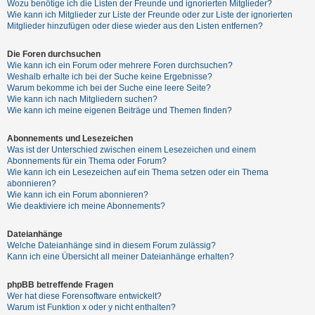
Wozu benötige ich die Listen der Freunde und ignorierten Mitglieder?
h
Wie kann ich Mitglieder zur Liste der Freunde oder zur Liste der ignorierten
e
Mitglieder hinzufügen oder diese wieder aus den Listen entfernen?
m
Die Foren durchsuchen
e
Wie kann ich ein Forum oder mehrere Foren durchsuchen?
n
Weshalb erhalte ich bei der Suche keine Ergebnisse?
Warum bekomme ich bei der Suche eine leere Seite?
Wie kann ich nach Mitgliedern suchen?
Wie kann ich meine eigenen Beiträge und Themen finden?
S
Abonnements und Lesezeichen
u
Was ist der Unterschied zwischen einem Lesezeichen und einem
c
Abonnements für ein Thema oder Forum?
Wie kann ich ein Lesezeichen auf ein Thema setzen oder ein Thema
h
abonnieren?
e
Wie kann ich ein Forum abonnieren?
Wie deaktiviere ich meine Abonnements?
Dateianhänge
F
Welche Dateianhänge sind in diesem Forum zulässig?
A
Kann ich eine Übersicht all meiner Dateianhänge erhalten?
Q
phpBB betreffende Fragen
Wer hat diese Forensoftware entwickelt?
Warum ist Funktion x oder y nicht enthalten?