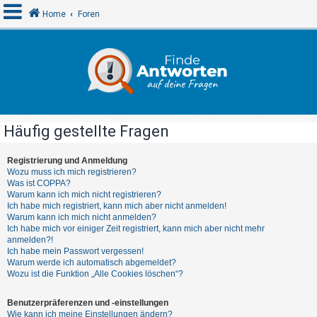
Home
Foren
A
n
m
e
Häufig gestellte Fragen
l
d
Registrierung und Anmeldung
Wozu muss ich mich registrieren?
e
Was ist COPPA?
n
Warum kann ich mich nicht registrieren?
Ich habe mich registriert, kann mich aber nicht anmelden!
Warum kann ich mich nicht anmelden?
Ich habe mich vor einiger Zeit registriert, kann mich aber nicht mehr
R
anmelden?!
Ich habe mein Passwort vergessen!
e
Warum werde ich automatisch abgemeldet?
g
Wozu ist die Funktion „Alle Cookies löschen“?
i
Benutzerpräferenzen und -einstellungen
s
Wie kann ich meine Einstellungen ändern?