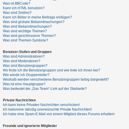
t
Was ist BBCode?
Kann ich HTML benutzen?
e
Was sind Smilies?
t
Kann ich Bilder in meine Beiträge einfügen?
Was sind globale Bekanntmachungen?
e
Was sind Bekanntmachungen?
T
Was sind wichtige Themen?
Was sind geschlossene Themen?
h
Was sind Themen-Symbole?
e
m
Benutzer-Stufen und Gruppen
Was sind Administratoren?
e
Was sind Moderatoren?
n
Was sind Benutzergruppen?
Wo finde ich die Benutzergruppen und wie trete ich ihnen bei?
Wie werde ich Gruppenleiter?
Weshalb werden verschiedene Benutzergruppen farbig dargestellt?
A
Was ist eine Hauptgruppe?
Was bedeutet der „Das Team“-Link auf der Startseite?
k
t
Private Nachrichten
i
Ich kann keine Privaten Nachrichten verschicken!
Ich bekomme ständig unerwünschte Private Nachrichten!
v
Ich habe eine Spam-E-Mail von einem Mitglied dieses Forums erhalten!
e
T
Freunde und ignorierte Mitglieder