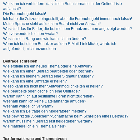
t
Wie kann ich verhindern, dass mein Benutzername in der Online-Liste
auftaucht?
r
Die Forenuhr geht falsch!
i
Ich habe die Zeitzone eingestellt, aber die Forenuhr geht immer noch falsch!
Meine Sprache steht auf diesem Board nicht zur Auswahl!
e
Was sind das für Bilder, die bei meinem Benutzernamen angezeigt werden?
r
Wie verwende ich einen Avatar?
Was ist mein Rang und wie kann ich ihn ändern?
e
Wenn ich bei einem Benutzer auf den E-Mail-Link klicke, werde ich
n
aufgefordert, mich anzumelden.
Beiträge schreiben
Wie erstelle ich ein neues Thema oder eine Antwort?
U
Wie kann ich einen Beitrag bearbeiten oder löschen?
n
Wie kann ich meinem Beitrag eine Signatur anfügen?
Wie kann ich eine Umfrage erstellen?
b
Wieso kann ich nicht mehr Antwortmöglichkeiten erstellen?
e
Wie bearbeite oder lösche ich eine Umfrage?
Warum kann ich auf bestimmte Foren nicht zugreifen?
a
Weshalb kann ich keine Dateianhänge anfügen?
n
Weshalb wurde ich verwarnt?
Wie kann ich Beiträge den Moderatoren melden?
t
Was bewirkt die „Speichern“-Schaltfläche beim Schreiben eines Beitrags?
w
Warum muss mein Beitrag erst freigegeben werden?
Wie markiere ich ein Thema als neu?
o
r
Textformatierung und Thementypen