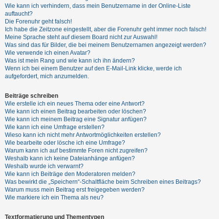
t
Wie kann ich verhindern, dass mein Benutzername in der Online-Liste
auftaucht?
r
Die Forenuhr geht falsch!
i
Ich habe die Zeitzone eingestellt, aber die Forenuhr geht immer noch falsch!
Meine Sprache steht auf diesem Board nicht zur Auswahl!
e
Was sind das für Bilder, die bei meinem Benutzernamen angezeigt werden?
r
Wie verwende ich einen Avatar?
Was ist mein Rang und wie kann ich ihn ändern?
e
Wenn ich bei einem Benutzer auf den E-Mail-Link klicke, werde ich
n
aufgefordert, mich anzumelden.
Beiträge schreiben
Wie erstelle ich ein neues Thema oder eine Antwort?
U
Wie kann ich einen Beitrag bearbeiten oder löschen?
n
Wie kann ich meinem Beitrag eine Signatur anfügen?
Wie kann ich eine Umfrage erstellen?
b
Wieso kann ich nicht mehr Antwortmöglichkeiten erstellen?
e
Wie bearbeite oder lösche ich eine Umfrage?
Warum kann ich auf bestimmte Foren nicht zugreifen?
a
Weshalb kann ich keine Dateianhänge anfügen?
n
Weshalb wurde ich verwarnt?
Wie kann ich Beiträge den Moderatoren melden?
t
Was bewirkt die „Speichern“-Schaltfläche beim Schreiben eines Beitrags?
w
Warum muss mein Beitrag erst freigegeben werden?
Wie markiere ich ein Thema als neu?
o
r
Textformatierung und Thementypen