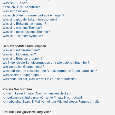
t
Was ist BBCode?
Kann ich HTML benutzen?
e
Was sind Smilies?
t
Kann ich Bilder in meine Beiträge einfügen?
Was sind globale Bekanntmachungen?
e
Was sind Bekanntmachungen?
T
Was sind wichtige Themen?
Was sind geschlossene Themen?
h
Was sind Themen-Symbole?
e
m
Benutzer-Stufen und Gruppen
Was sind Administratoren?
e
Was sind Moderatoren?
n
Was sind Benutzergruppen?
Wo finde ich die Benutzergruppen und wie trete ich ihnen bei?
Wie werde ich Gruppenleiter?
Weshalb werden verschiedene Benutzergruppen farbig dargestellt?
A
Was ist eine Hauptgruppe?
Was bedeutet der „Das Team“-Link auf der Startseite?
k
t
Private Nachrichten
i
Ich kann keine Privaten Nachrichten verschicken!
Ich bekomme ständig unerwünschte Private Nachrichten!
v
Ich habe eine Spam-E-Mail von einem Mitglied dieses Forums erhalten!
e
T
Freunde und ignorierte Mitglieder