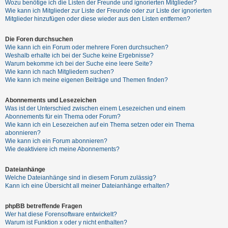
Wozu benötige ich die Listen der Freunde und ignorierten Mitglieder?
h
Wie kann ich Mitglieder zur Liste der Freunde oder zur Liste der ignorierten
e
Mitglieder hinzufügen oder diese wieder aus den Listen entfernen?
m
Die Foren durchsuchen
e
Wie kann ich ein Forum oder mehrere Foren durchsuchen?
n
Weshalb erhalte ich bei der Suche keine Ergebnisse?
Warum bekomme ich bei der Suche eine leere Seite?
Wie kann ich nach Mitgliedern suchen?
Wie kann ich meine eigenen Beiträge und Themen finden?
S
Abonnements und Lesezeichen
u
Was ist der Unterschied zwischen einem Lesezeichen und einem
c
Abonnements für ein Thema oder Forum?
Wie kann ich ein Lesezeichen auf ein Thema setzen oder ein Thema
h
abonnieren?
e
Wie kann ich ein Forum abonnieren?
Wie deaktiviere ich meine Abonnements?
Dateianhänge
F
Welche Dateianhänge sind in diesem Forum zulässig?
A
Kann ich eine Übersicht all meiner Dateianhänge erhalten?
Q
phpBB betreffende Fragen
Wer hat diese Forensoftware entwickelt?
Warum ist Funktion x oder y nicht enthalten?