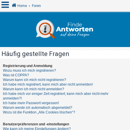
Home
Foren
A
n
m
e
Häufig gestellte Fragen
l
d
Registrierung und Anmeldung
Wozu muss ich mich registrieren?
e
Was ist COPPA?
n
Warum kann ich mich nicht registrieren?
Ich habe mich registriert, kann mich aber nicht anmelden!
Warum kann ich mich nicht anmelden?
Ich habe mich vor einiger Zeit registriert, kann mich aber nicht mehr
R
anmelden?!
Ich habe mein Passwort vergessen!
e
Warum werde ich automatisch abgemeldet?
g
Wozu ist die Funktion „Alle Cookies löschen“?
i
Benutzerpräferenzen und -einstellungen
s
Wie kann ich meine Einstellungen ändern?