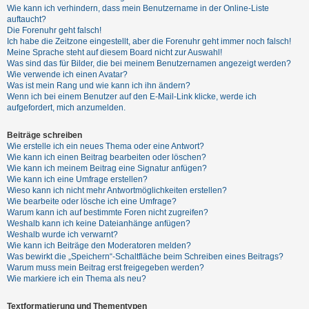
t
Wie kann ich verhindern, dass mein Benutzername in der Online-Liste
auftaucht?
r
Die Forenuhr geht falsch!
i
Ich habe die Zeitzone eingestellt, aber die Forenuhr geht immer noch falsch!
Meine Sprache steht auf diesem Board nicht zur Auswahl!
e
Was sind das für Bilder, die bei meinem Benutzernamen angezeigt werden?
r
Wie verwende ich einen Avatar?
Was ist mein Rang und wie kann ich ihn ändern?
e
Wenn ich bei einem Benutzer auf den E-Mail-Link klicke, werde ich
n
aufgefordert, mich anzumelden.
Beiträge schreiben
Wie erstelle ich ein neues Thema oder eine Antwort?
U
Wie kann ich einen Beitrag bearbeiten oder löschen?
n
Wie kann ich meinem Beitrag eine Signatur anfügen?
Wie kann ich eine Umfrage erstellen?
b
Wieso kann ich nicht mehr Antwortmöglichkeiten erstellen?
e
Wie bearbeite oder lösche ich eine Umfrage?
Warum kann ich auf bestimmte Foren nicht zugreifen?
a
Weshalb kann ich keine Dateianhänge anfügen?
n
Weshalb wurde ich verwarnt?
Wie kann ich Beiträge den Moderatoren melden?
t
Was bewirkt die „Speichern“-Schaltfläche beim Schreiben eines Beitrags?
w
Warum muss mein Beitrag erst freigegeben werden?
Wie markiere ich ein Thema als neu?
o
r
Textformatierung und Thementypen