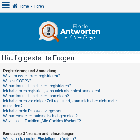
Home
Foren
A
n
m
e
Häufig gestellte Fragen
l
d
Registrierung und Anmeldung
Wozu muss ich mich registrieren?
e
Was ist COPPA?
n
Warum kann ich mich nicht registrieren?
Ich habe mich registriert, kann mich aber nicht anmelden!
Warum kann ich mich nicht anmelden?
Ich habe mich vor einiger Zeit registriert, kann mich aber nicht mehr
R
anmelden?!
Ich habe mein Passwort vergessen!
e
Warum werde ich automatisch abgemeldet?
g
Wozu ist die Funktion „Alle Cookies löschen“?
i
Benutzerpräferenzen und -einstellungen
s
Wie kann ich meine Einstellungen ändern?