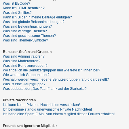
t
Was ist BBCode?
Kann ich HTML benutzen?
e
Was sind Smilies?
t
Kann ich Bilder in meine Beiträge einfügen?
Was sind globale Bekanntmachungen?
e
Was sind Bekanntmachungen?
T
Was sind wichtige Themen?
Was sind geschlossene Themen?
h
Was sind Themen-Symbole?
e
m
Benutzer-Stufen und Gruppen
Was sind Administratoren?
e
Was sind Moderatoren?
n
Was sind Benutzergruppen?
Wo finde ich die Benutzergruppen und wie trete ich ihnen bei?
Wie werde ich Gruppenleiter?
Weshalb werden verschiedene Benutzergruppen farbig dargestellt?
A
Was ist eine Hauptgruppe?
Was bedeutet der „Das Team“-Link auf der Startseite?
k
t
Private Nachrichten
i
Ich kann keine Privaten Nachrichten verschicken!
Ich bekomme ständig unerwünschte Private Nachrichten!
v
Ich habe eine Spam-E-Mail von einem Mitglied dieses Forums erhalten!
e
T
Freunde und ignorierte Mitglieder