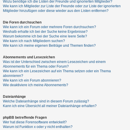
Wozu benötige ich die Listen der Freunde und ignorierten Mitglieder?
h
Wie kann ich Mitglieder zur Liste der Freunde oder zur Liste der ignorierten
e
Mitglieder hinzufügen oder diese wieder aus den Listen entfernen?
m
Die Foren durchsuchen
e
Wie kann ich ein Forum oder mehrere Foren durchsuchen?
n
Weshalb erhalte ich bei der Suche keine Ergebnisse?
Warum bekomme ich bei der Suche eine leere Seite?
Wie kann ich nach Mitgliedern suchen?
Wie kann ich meine eigenen Beiträge und Themen finden?
S
Abonnements und Lesezeichen
u
Was ist der Unterschied zwischen einem Lesezeichen und einem
c
Abonnements für ein Thema oder Forum?
Wie kann ich ein Lesezeichen auf ein Thema setzen oder ein Thema
h
abonnieren?
e
Wie kann ich ein Forum abonnieren?
Wie deaktiviere ich meine Abonnements?
Dateianhänge
F
Welche Dateianhänge sind in diesem Forum zulässig?
A
Kann ich eine Übersicht all meiner Dateianhänge erhalten?
Q
phpBB betreffende Fragen
Wer hat diese Forensoftware entwickelt?
Warum ist Funktion x oder y nicht enthalten?