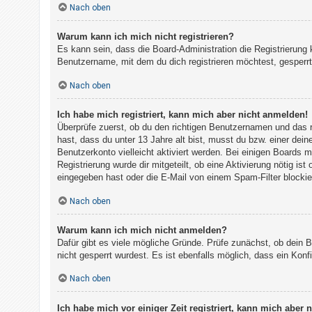
Nach oben
h
e
Warum kann ich mich nicht registrieren?
m
Es kann sein, dass die Board-Administration die Registrierun
e
Benutzername, mit dem du dich registrieren möchtest, gesperrt
n
Nach oben
Ich habe mich registriert, kann mich aber nicht anmelden!
S
Überprüfe zuerst, ob du den richtigen Benutzernamen und das
u
hast, dass du unter 13 Jahre alt bist, musst du bzw. einer dein
Benutzerkonto vielleicht aktiviert werden. Bei einigen Boards 
c
Registrierung wurde dir mitgeteilt, ob eine Aktivierung nötig i
h
eingegeben hast oder die E-Mail von einem Spam-Filter blockier
e
Nach oben
Warum kann ich mich nicht anmelden?
F
Dafür gibt es viele mögliche Gründe. Prüfe zunächst, ob dein 
A
nicht gesperrt wurdest. Es ist ebenfalls möglich, dass ein Kon
Q
Nach oben
Ich habe mich vor einiger Zeit registriert, kann mich aber