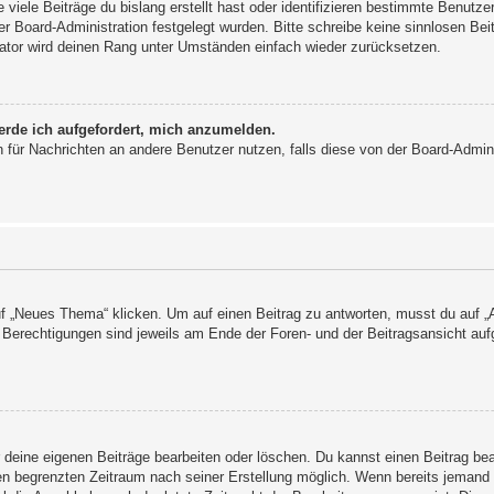
viele Beiträge du bislang erstellt hast oder identifizieren bestimmte Benutz
der Board-Administration festgelegt wurden. Bitte schreibe keine sinnlosen 
rator wird deinen Rang unter Umständen einfach wieder zurücksetzen.
erde ich aufgefordert, mich anzumelden.
ion für Nachrichten an andere Benutzer nutzen, falls diese von der Board-Admi
„Neues Thema“ klicken. Um auf einen Beitrag zu antworten, musst du auf „An
e Berechtigungen sind jeweils am Ende der Foren- und der Beitragsansicht aufg
r deine eigenen Beiträge bearbeiten oder löschen. Du kannst einen Beitrag be
nen begrenzten Zeitraum nach seiner Erstellung möglich. Wenn bereits jemand a