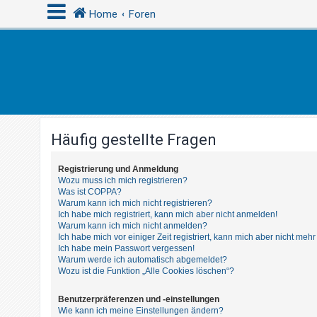
Home
Foren
A
n
m
e
Häufig gestellte Fragen
l
d
Registrierung und Anmeldung
e
Wozu muss ich mich registrieren?
n
Was ist COPPA?
Warum kann ich mich nicht registrieren?
Ich habe mich registriert, kann mich aber nicht anmelden!
Warum kann ich mich nicht anmelden?
R
Ich habe mich vor einiger Zeit registriert, kann mich aber nicht me
Ich habe mein Passwort vergessen!
e
Warum werde ich automatisch abgemeldet?
g
Wozu ist die Funktion „Alle Cookies löschen“?
i
Benutzerpräferenzen und -einstellungen
s
Wie kann ich meine Einstellungen ändern?