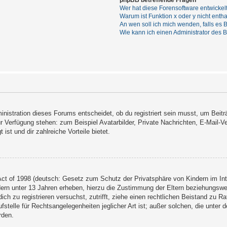
phpBB betreffende Fragen
Wer hat diese Forensoftware entwickel
Warum ist Funktion x oder y nicht enth
An wen soll ich mich wenden, falls es
Wie kann ich einen Administrator des 
nistration dieses Forums entscheidet, ob du registriert sein musst, um Beiträg
ur Verfügung stehen: zum Beispiel Avatarbilder, Private Nachrichten, E-Mail-V
 ist und dir zahlreiche Vorteile bietet.
ct of 1998 (deutsch: Gesetz zum Schutz der Privatsphäre von Kindern im Inte
ern unter 13 Jahren erheben, hierzu die Zustimmung der Eltern beziehungsw
 dich zu registrieren versuchst, zutrifft, ziehe einen rechtlichen Beistand zu
stelle für Rechtsangelegenheiten jeglicher Art ist; außer solchen, die unter
rden.