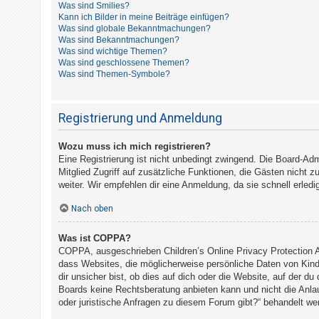
Was sind Smilies?
t
Kann ich Bilder in meine Beiträge einfügen?
e
Was sind globale Bekanntmachungen?
Was sind Bekanntmachungen?
t
Was sind wichtige Themen?
e
Was sind geschlossene Themen?
Was sind Themen-Symbole?
T
h
e
Registrierung und Anmeldung
m
e
Wozu muss ich mich registrieren?
Eine Registrierung ist nicht unbedingt zwingend. Die Board-Admi
n
Mitglied Zugriff auf zusätzliche Funktionen, die Gästen nicht z
weiter. Wir empfehlen dir eine Anmeldung, da sie schnell erledigt
A
Nach oben
k
Was ist COPPA?
t
COPPA, ausgeschrieben Children’s Online Privacy Protection A
i
dass Websites, die möglicherweise persönliche Daten von Kind
v
dir unsicher bist, ob dies auf dich oder die Website, auf der du
Boards keine Rechtsberatung anbieten kann und nicht die Anlauf
e
oder juristische Anfragen zu diesem Forum gibt?“ behandelt we
T