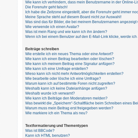
t
Wie kann ich verhindern, dass mein Benutzername in der Online-Li
Die Forenuhr geht falsch!
r
Ich habe die Zeitzone eingestellt, aber die Forenuhr geht immer noc
i
Meine Sprache steht auf diesem Board nicht zur Auswahl!
Was sind das für Bilder, die bei meinem Benutzernamen angezeigt
e
Wie verwende ich einen Avatar?
r
Was ist mein Rang und wie kann ich ihn ändern?
Wenn ich bei einem Benutzer auf den E-Mail-Link klicke, werde ich
e
n
Beiträge schreiben
Wie erstelle ich ein neues Thema oder eine Antwort?
Wie kann ich einen Beitrag bearbeiten oder löschen?
Wie kann ich meinem Beitrag eine Signatur anfügen?
U
Wie kann ich eine Umfrage erstellen?
Wieso kann ich nicht mehr Antwortmöglichkeiten erstellen?
n
Wie bearbeite oder lösche ich eine Umfrage?
b
Warum kann ich auf bestimmte Foren nicht zugreifen?
Weshalb kann ich keine Dateianhänge anfügen?
e
Weshalb wurde ich verwarnt?
a
Wie kann ich Beiträge den Moderatoren melden?
Was bewirkt die „Speichern“-Schaltfläche beim Schreiben eines Be
n
Warum muss mein Beitrag erst freigegeben werden?
t
Wie markiere ich ein Thema als neu?
w
Textformatierung und Thementypen
o
Was ist BBCode?
r
Kann ich HTML benutzen?