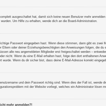
g komplett ausgeschaltet hat, damit sich keine neuen Benutzer mehr anmelden
 wurden. Um Hilfe zu erhalten, wende dich an die Board-Administration.
 richtige Passwort eingegeben hast. Wenn diese stimmen, dann gibt es zwei 
er Eltern oder deiner Erziehungsberechtigten den Anweisungen folgen, die du e
müssen alle neu angemeldeten Mitglieder erst freigeschaltet werden – entweder 
st oder nicht. Wenn du eine E-Mail erhalten hast, folge den dort enthaltenen A
t wurde. Wenn du dir sicher bist, dass deine E-Mail-Adresse korrekt eingegeb
Benutzername und dein Passwort richtig sind. Wenn dies der Fall ist, wende 
figurationsproblem mit der Website vorliegt, welches ein Administrator lösen m
 nicht mehr anmelden?!