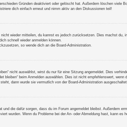
erschieden Gründen deaktiviert oder gelöscht hat. Außerdem löschen viele Boa
triere dich einfach erneut und nimm aktiv an den Diskussionen teil!
t nicht wieder mitteilen, du kannst es jedoch zurücksetzen. Dies machst du,
 dich schnell wieder anmelden können.
ückzusetzen, so wende dich an die Board-Administration.
n“ nicht auswählst, wirst du nur für eine Sitzung angemeldet. Dies verhind
t bleiben“ beim Anmelden auswählen. Dies ist nicht empfehlenswert, wenn du
 steht, dann wurde sie vermutlich von der Board-Administration ausgeschaltet
 hat und die dafür sorgen, dass du im Forum angemeldet bleibst. Außerdem er
tiviert wurden. Wenn du Probleme bei der An- oder Abmeldung hast, kann es h