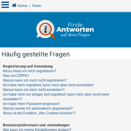
Home
Foren
A
n
m
e
Häufig gestellte Fragen
l
d
Registrierung und Anmeldung
Wozu muss ich mich registrieren?
e
Was ist COPPA?
n
Warum kann ich mich nicht registrieren?
Ich habe mich registriert, kann mich aber nicht anmelden!
Warum kann ich mich nicht anmelden?
Ich habe mich vor einiger Zeit registriert, kann mich aber nicht mehr
R
anmelden?!
Ich habe mein Passwort vergessen!
e
Warum werde ich automatisch abgemeldet?
g
Wozu ist die Funktion „Alle Cookies löschen“?
i
Benutzerpräferenzen und -einstellungen
s
Wie kann ich meine Einstellungen ändern?