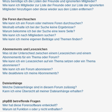
Wozu benötige ich die Listen der Freunde und ignorierten Mitglieder?
h
Wie kann ich Mitglieder zur Liste der Freunde oder zur Liste der ignorierten
e
Mitglieder hinzufügen oder diese wieder aus den Listen entfernen?
m
Die Foren durchsuchen
e
Wie kann ich ein Forum oder mehrere Foren durchsuchen?
n
Weshalb erhalte ich bei der Suche keine Ergebnisse?
Warum bekomme ich bei der Suche eine leere Seite?
Wie kann ich nach Mitgliedern suchen?
Wie kann ich meine eigenen Beiträge und Themen finden?
S
Abonnements und Lesezeichen
u
Was ist der Unterschied zwischen einem Lesezeichen und einem
c
Abonnements für ein Thema oder Forum?
Wie kann ich ein Lesezeichen auf ein Thema setzen oder ein Thema
h
abonnieren?
e
Wie kann ich ein Forum abonnieren?
Wie deaktiviere ich meine Abonnements?
Dateianhänge
F
Welche Dateianhänge sind in diesem Forum zulässig?
A
Kann ich eine Übersicht all meiner Dateianhänge erhalten?
Q
phpBB betreffende Fragen
Wer hat diese Forensoftware entwickelt?
Warum ist Funktion x oder y nicht enthalten?