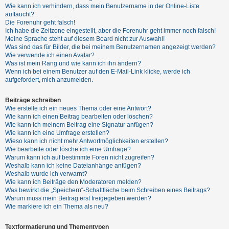
t
Wie kann ich verhindern, dass mein Benutzername in der Online-Liste
auftaucht?
r
Die Forenuhr geht falsch!
i
Ich habe die Zeitzone eingestellt, aber die Forenuhr geht immer noch falsch!
Meine Sprache steht auf diesem Board nicht zur Auswahl!
e
Was sind das für Bilder, die bei meinem Benutzernamen angezeigt werden?
r
Wie verwende ich einen Avatar?
Was ist mein Rang und wie kann ich ihn ändern?
e
Wenn ich bei einem Benutzer auf den E-Mail-Link klicke, werde ich
n
aufgefordert, mich anzumelden.
Beiträge schreiben
Wie erstelle ich ein neues Thema oder eine Antwort?
U
Wie kann ich einen Beitrag bearbeiten oder löschen?
n
Wie kann ich meinem Beitrag eine Signatur anfügen?
Wie kann ich eine Umfrage erstellen?
b
Wieso kann ich nicht mehr Antwortmöglichkeiten erstellen?
e
Wie bearbeite oder lösche ich eine Umfrage?
Warum kann ich auf bestimmte Foren nicht zugreifen?
a
Weshalb kann ich keine Dateianhänge anfügen?
n
Weshalb wurde ich verwarnt?
Wie kann ich Beiträge den Moderatoren melden?
t
Was bewirkt die „Speichern“-Schaltfläche beim Schreiben eines Beitrags?
w
Warum muss mein Beitrag erst freigegeben werden?
Wie markiere ich ein Thema als neu?
o
r
Textformatierung und Thementypen