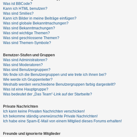
t
Was ist BBCode?
Kann ich HTML benutzen?
e
Was sind Smilies?
t
Kann ich Bilder in meine Beiträge einfügen?
Was sind globale Bekanntmachungen?
e
Was sind Bekanntmachungen?
T
Was sind wichtige Themen?
Was sind geschlossene Themen?
h
Was sind Themen-Symbole?
e
m
Benutzer-Stufen und Gruppen
Was sind Administratoren?
e
Was sind Moderatoren?
n
Was sind Benutzergruppen?
Wo finde ich die Benutzergruppen und wie trete ich ihnen bei?
Wie werde ich Gruppenleiter?
Weshalb werden verschiedene Benutzergruppen farbig dargestellt?
A
Was ist eine Hauptgruppe?
Was bedeutet der „Das Team“-Link auf der Startseite?
k
t
Private Nachrichten
i
Ich kann keine Privaten Nachrichten verschicken!
Ich bekomme ständig unerwünschte Private Nachrichten!
v
Ich habe eine Spam-E-Mail von einem Mitglied dieses Forums erhalten!
e
T
Freunde und ignorierte Mitglieder