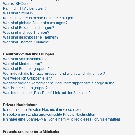
t
Was ist BBCode?
Kann ich HTML benutzen?
e
Was sind Smilies?
t
Kann ich Bilder in meine Beiträge einfügen?
Was sind globale Bekanntmachungen?
e
Was sind Bekanntmachungen?
T
Was sind wichtige Themen?
Was sind geschlossene Themen?
h
Was sind Themen-Symbole?
e
m
Benutzer-Stufen und Gruppen
Was sind Administratoren?
e
Was sind Moderatoren?
n
Was sind Benutzergruppen?
Wo finde ich die Benutzergruppen und wie trete ich ihnen bei?
Wie werde ich Gruppenleiter?
Weshalb werden verschiedene Benutzergruppen farbig dargestellt?
A
Was ist eine Hauptgruppe?
Was bedeutet der „Das Team“-Link auf der Startseite?
k
t
Private Nachrichten
i
Ich kann keine Privaten Nachrichten verschicken!
Ich bekomme ständig unerwünschte Private Nachrichten!
v
Ich habe eine Spam-E-Mail von einem Mitglied dieses Forums erhalten!
e
T
Freunde und ignorierte Mitglieder