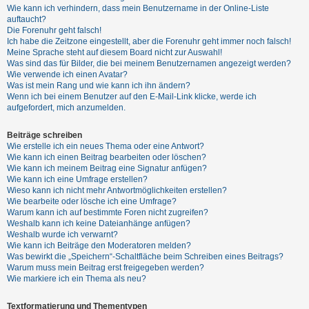
t
Wie kann ich verhindern, dass mein Benutzername in der Online-Liste
auftaucht?
r
Die Forenuhr geht falsch!
i
Ich habe die Zeitzone eingestellt, aber die Forenuhr geht immer noch falsch!
Meine Sprache steht auf diesem Board nicht zur Auswahl!
e
Was sind das für Bilder, die bei meinem Benutzernamen angezeigt werden?
r
Wie verwende ich einen Avatar?
Was ist mein Rang und wie kann ich ihn ändern?
e
Wenn ich bei einem Benutzer auf den E-Mail-Link klicke, werde ich
n
aufgefordert, mich anzumelden.
Beiträge schreiben
Wie erstelle ich ein neues Thema oder eine Antwort?
U
Wie kann ich einen Beitrag bearbeiten oder löschen?
n
Wie kann ich meinem Beitrag eine Signatur anfügen?
Wie kann ich eine Umfrage erstellen?
b
Wieso kann ich nicht mehr Antwortmöglichkeiten erstellen?
e
Wie bearbeite oder lösche ich eine Umfrage?
Warum kann ich auf bestimmte Foren nicht zugreifen?
a
Weshalb kann ich keine Dateianhänge anfügen?
n
Weshalb wurde ich verwarnt?
Wie kann ich Beiträge den Moderatoren melden?
t
Was bewirkt die „Speichern“-Schaltfläche beim Schreiben eines Beitrags?
w
Warum muss mein Beitrag erst freigegeben werden?
Wie markiere ich ein Thema als neu?
o
r
Textformatierung und Thementypen