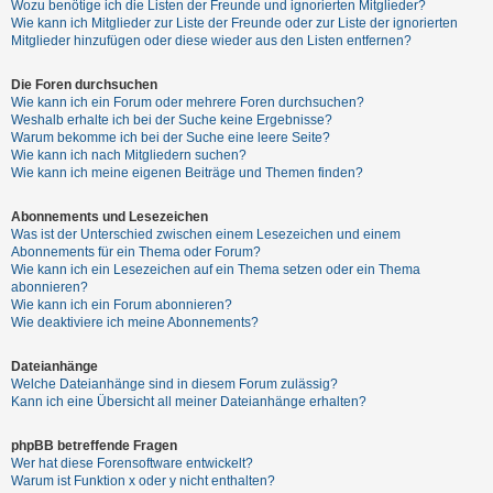
Wozu benötige ich die Listen der Freunde und ignorierten Mitglieder?
h
Wie kann ich Mitglieder zur Liste der Freunde oder zur Liste der ignorierten
e
Mitglieder hinzufügen oder diese wieder aus den Listen entfernen?
m
Die Foren durchsuchen
e
Wie kann ich ein Forum oder mehrere Foren durchsuchen?
n
Weshalb erhalte ich bei der Suche keine Ergebnisse?
Warum bekomme ich bei der Suche eine leere Seite?
Wie kann ich nach Mitgliedern suchen?
Wie kann ich meine eigenen Beiträge und Themen finden?
S
Abonnements und Lesezeichen
u
Was ist der Unterschied zwischen einem Lesezeichen und einem
c
Abonnements für ein Thema oder Forum?
Wie kann ich ein Lesezeichen auf ein Thema setzen oder ein Thema
h
abonnieren?
e
Wie kann ich ein Forum abonnieren?
Wie deaktiviere ich meine Abonnements?
Dateianhänge
F
Welche Dateianhänge sind in diesem Forum zulässig?
A
Kann ich eine Übersicht all meiner Dateianhänge erhalten?
Q
phpBB betreffende Fragen
Wer hat diese Forensoftware entwickelt?
Warum ist Funktion x oder y nicht enthalten?