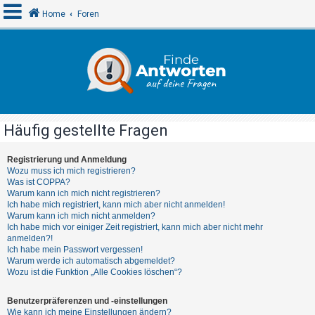
Home
Foren
A
n
m
e
Häufig gestellte Fragen
l
d
Registrierung und Anmeldung
Wozu muss ich mich registrieren?
e
Was ist COPPA?
n
Warum kann ich mich nicht registrieren?
Ich habe mich registriert, kann mich aber nicht anmelden!
Warum kann ich mich nicht anmelden?
Ich habe mich vor einiger Zeit registriert, kann mich aber nicht mehr
R
anmelden?!
Ich habe mein Passwort vergessen!
e
Warum werde ich automatisch abgemeldet?
g
Wozu ist die Funktion „Alle Cookies löschen“?
i
Benutzerpräferenzen und -einstellungen
s
Wie kann ich meine Einstellungen ändern?