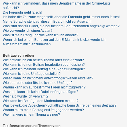
t
Wie kann ich verhindern, dass mein Benutzername in der Online-Liste
auftaucht?
r
Die Forenuhr geht falsch!
i
Ich habe die Zeitzone eingestellt, aber die Forenuhr geht immer noch falsch!
Meine Sprache steht auf diesem Board nicht zur Auswahl!
e
Was sind das für Bilder, die bei meinem Benutzernamen angezeigt werden?
r
Wie verwende ich einen Avatar?
Was ist mein Rang und wie kann ich ihn ändern?
e
Wenn ich bei einem Benutzer auf den E-Mail-Link klicke, werde ich
n
aufgefordert, mich anzumelden.
Beiträge schreiben
Wie erstelle ich ein neues Thema oder eine Antwort?
U
Wie kann ich einen Beitrag bearbeiten oder löschen?
n
Wie kann ich meinem Beitrag eine Signatur anfügen?
Wie kann ich eine Umfrage erstellen?
b
Wieso kann ich nicht mehr Antwortmöglichkeiten erstellen?
e
Wie bearbeite oder lösche ich eine Umfrage?
Warum kann ich auf bestimmte Foren nicht zugreifen?
a
Weshalb kann ich keine Dateianhänge anfügen?
n
Weshalb wurde ich verwarnt?
Wie kann ich Beiträge den Moderatoren melden?
t
Was bewirkt die „Speichern“-Schaltfläche beim Schreiben eines Beitrags?
w
Warum muss mein Beitrag erst freigegeben werden?
Wie markiere ich ein Thema als neu?
o
r
Textformatierung und Thementypen