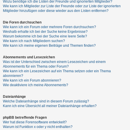
Wozu benötige ich die Listen der Freunde und ignorierten Mitglieder?
h
Wie kann ich Mitglieder zur Liste der Freunde oder zur Liste der ignorierten
e
Mitglieder hinzufügen oder diese wieder aus den Listen entfernen?
m
Die Foren durchsuchen
e
Wie kann ich ein Forum oder mehrere Foren durchsuchen?
n
Weshalb erhalte ich bei der Suche keine Ergebnisse?
Warum bekomme ich bei der Suche eine leere Seite?
Wie kann ich nach Mitgliedern suchen?
Wie kann ich meine eigenen Beiträge und Themen finden?
S
Abonnements und Lesezeichen
u
Was ist der Unterschied zwischen einem Lesezeichen und einem
c
Abonnements für ein Thema oder Forum?
Wie kann ich ein Lesezeichen auf ein Thema setzen oder ein Thema
h
abonnieren?
e
Wie kann ich ein Forum abonnieren?
Wie deaktiviere ich meine Abonnements?
Dateianhänge
F
Welche Dateianhänge sind in diesem Forum zulässig?
A
Kann ich eine Übersicht all meiner Dateianhänge erhalten?
Q
phpBB betreffende Fragen
Wer hat diese Forensoftware entwickelt?
Warum ist Funktion x oder y nicht enthalten?