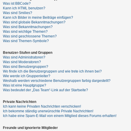
t
Was ist BBCode?
Kann ich HTML benutzen?
e
Was sind Smilies?
t
Kann ich Bilder in meine Beiträge einfügen?
Was sind globale Bekanntmachungen?
e
Was sind Bekanntmachungen?
T
Was sind wichtige Themen?
Was sind geschlossene Themen?
h
Was sind Themen-Symbole?
e
m
Benutzer-Stufen und Gruppen
Was sind Administratoren?
e
Was sind Moderatoren?
n
Was sind Benutzergruppen?
Wo finde ich die Benutzergruppen und wie trete ich ihnen bei?
Wie werde ich Gruppenleiter?
Weshalb werden verschiedene Benutzergruppen farbig dargestellt?
A
Was ist eine Hauptgruppe?
Was bedeutet der „Das Team“-Link auf der Startseite?
k
t
Private Nachrichten
i
Ich kann keine Privaten Nachrichten verschicken!
Ich bekomme ständig unerwünschte Private Nachrichten!
v
Ich habe eine Spam-E-Mail von einem Mitglied dieses Forums erhalten!
e
T
Freunde und ignorierte Mitglieder