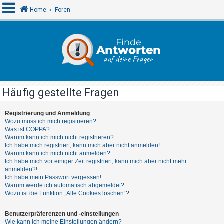
Home
Foren
A
n
m
e
Häufig gestellte Fragen
l
d
Registrierung und Anmeldung
Wozu muss ich mich registrieren?
e
Was ist COPPA?
n
Warum kann ich mich nicht registrieren?
Ich habe mich registriert, kann mich aber nicht anmelden!
Warum kann ich mich nicht anmelden?
Ich habe mich vor einiger Zeit registriert, kann mich aber nicht mehr
R
anmelden?!
Ich habe mein Passwort vergessen!
e
Warum werde ich automatisch abgemeldet?
g
Wozu ist die Funktion „Alle Cookies löschen“?
i
Benutzerpräferenzen und -einstellungen
s
Wie kann ich meine Einstellungen ändern?