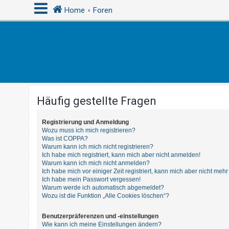
Home
Foren
A
n
m
e
Häufig gestellte Fragen
l
d
Registrierung und Anmeldung
e
Wozu muss ich mich registrieren?
n
Was ist COPPA?
Warum kann ich mich nicht registrieren?
Ich habe mich registriert, kann mich aber nicht anmelden!
Warum kann ich mich nicht anmelden?
R
Ich habe mich vor einiger Zeit registriert, kann mich aber nicht me
Ich habe mein Passwort vergessen!
e
Warum werde ich automatisch abgemeldet?
g
Wozu ist die Funktion „Alle Cookies löschen“?
i
Benutzerpräferenzen und -einstellungen
s
Wie kann ich meine Einstellungen ändern?