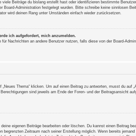
viele Beiträge du bislang erstellt hast oder identifizieren bestimmte Benutz
der Board-Administration festgelegt wurden. Bitte schreibe keine sinnlosen 
rator wird deinen Rang unter Umständen einfach wieder zurücksetzen.
erde ich aufgefordert, mich anzumelden.
ion für Nachrichten an andere Benutzer nutzen, falls diese von der Board-Admi
„Neues Thema“ klicken. Um auf einen Beitrag zu antworten, musst du auf „An
e Berechtigungen sind jeweils am Ende der Foren- und der Beitragsansicht aufg
r deine eigenen Beiträge bearbeiten oder löschen. Du kannst einen Beitrag be
nen begrenzten Zeitraum nach seiner Erstellung möglich. Wenn bereits jemand a