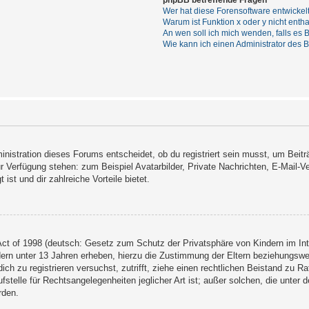
phpBB betreffende Fragen
Wer hat diese Forensoftware entwickel
Warum ist Funktion x oder y nicht enth
An wen soll ich mich wenden, falls es
Wie kann ich einen Administrator des 
nistration dieses Forums entscheidet, ob du registriert sein musst, um Beiträg
ur Verfügung stehen: zum Beispiel Avatarbilder, Private Nachrichten, E-Mail-V
 ist und dir zahlreiche Vorteile bietet.
ct of 1998 (deutsch: Gesetz zum Schutz der Privatsphäre von Kindern im Inte
ern unter 13 Jahren erheben, hierzu die Zustimmung der Eltern beziehungsw
 dich zu registrieren versuchst, zutrifft, ziehe einen rechtlichen Beistand zu
stelle für Rechtsangelegenheiten jeglicher Art ist; außer solchen, die unter
rden.