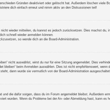
erschieden Gründen deaktiviert oder gelöscht hat. Außerdem löschen viele Boa
triere dich einfach erneut und nimm aktiv an den Diskussionen teil!
t nicht wieder mitteilen, du kannst es jedoch zurücksetzen. Dies machst du,
 dich schnell wieder anmelden können.
ückzusetzen, so wende dich an die Board-Administration.
n“ nicht auswählst, wirst du nur für eine Sitzung angemeldet. Dies verhind
t bleiben“ beim Anmelden auswählen. Dies ist nicht empfehlenswert, wenn du
 steht, dann wurde sie vermutlich von der Board-Administration ausgeschaltet
 hat und die dafür sorgen, dass du im Forum angemeldet bleibst. Außerdem er
tiviert wurden. Wenn du Probleme bei der An- oder Abmeldung hast, kann es h