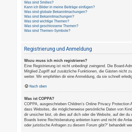
Was sind Smilies?
t
Kann ich Bilder in meine Beiträge einfügen?
e
Was sind globale Bekanntmachungen?
Was sind Bekanntmachungen?
t
Was sind wichtige Themen?
e
Was sind geschlossene Themen?
Was sind Themen-Symbole?
T
h
e
Registrierung und Anmeldung
m
e
Wozu muss ich mich registrieren?
Eine Registrierung ist nicht unbedingt zwingend. Die Board-Admi
n
Mitglied Zugriff auf zusätzliche Funktionen, die Gästen nicht z
weiter. Wir empfehlen dir eine Anmeldung, da sie schnell erledigt
A
Nach oben
k
Was ist COPPA?
t
COPPA, ausgeschrieben Children’s Online Privacy Protection A
i
dass Websites, die möglicherweise persönliche Daten von Kind
v
dir unsicher bist, ob dies auf dich oder die Website, auf der du
Boards keine Rechtsberatung anbieten kann und nicht die Anlauf
e
oder juristische Anfragen zu diesem Forum gibt?“ behandelt we
T