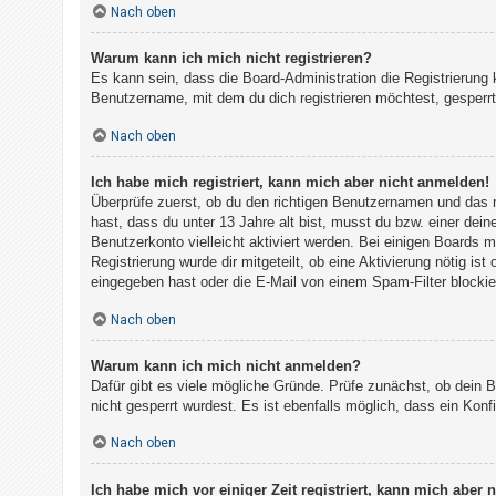
Nach oben
h
e
Warum kann ich mich nicht registrieren?
m
Es kann sein, dass die Board-Administration die Registrierun
e
Benutzername, mit dem du dich registrieren möchtest, gesperrt
n
Nach oben
Ich habe mich registriert, kann mich aber nicht anmelden!
S
Überprüfe zuerst, ob du den richtigen Benutzernamen und das
u
hast, dass du unter 13 Jahre alt bist, musst du bzw. einer dein
Benutzerkonto vielleicht aktiviert werden. Bei einigen Boards 
c
Registrierung wurde dir mitgeteilt, ob eine Aktivierung nötig i
h
eingegeben hast oder die E-Mail von einem Spam-Filter blockier
e
Nach oben
Warum kann ich mich nicht anmelden?
F
Dafür gibt es viele mögliche Gründe. Prüfe zunächst, ob dein 
A
nicht gesperrt wurdest. Es ist ebenfalls möglich, dass ein Kon
Q
Nach oben
Ich habe mich vor einiger Zeit registriert, kann mich aber