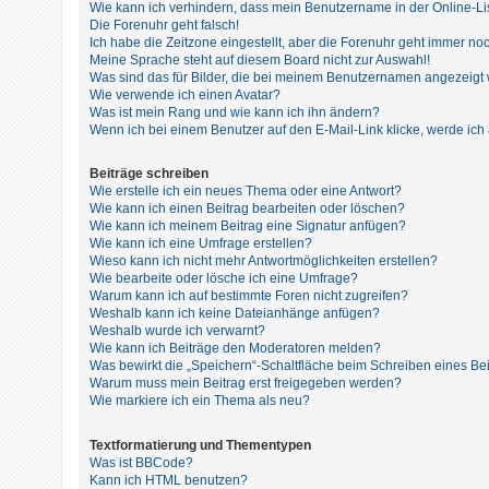
t
Wie kann ich verhindern, dass mein Benutzername in der Online-Li
Die Forenuhr geht falsch!
r
Ich habe die Zeitzone eingestellt, aber die Forenuhr geht immer noc
i
Meine Sprache steht auf diesem Board nicht zur Auswahl!
Was sind das für Bilder, die bei meinem Benutzernamen angezeigt
e
Wie verwende ich einen Avatar?
r
Was ist mein Rang und wie kann ich ihn ändern?
Wenn ich bei einem Benutzer auf den E-Mail-Link klicke, werde ich
e
n
Beiträge schreiben
Wie erstelle ich ein neues Thema oder eine Antwort?
Wie kann ich einen Beitrag bearbeiten oder löschen?
Wie kann ich meinem Beitrag eine Signatur anfügen?
U
Wie kann ich eine Umfrage erstellen?
Wieso kann ich nicht mehr Antwortmöglichkeiten erstellen?
n
Wie bearbeite oder lösche ich eine Umfrage?
b
Warum kann ich auf bestimmte Foren nicht zugreifen?
Weshalb kann ich keine Dateianhänge anfügen?
e
Weshalb wurde ich verwarnt?
a
Wie kann ich Beiträge den Moderatoren melden?
Was bewirkt die „Speichern“-Schaltfläche beim Schreiben eines Be
n
Warum muss mein Beitrag erst freigegeben werden?
t
Wie markiere ich ein Thema als neu?
w
Textformatierung und Thementypen
o
Was ist BBCode?
r
Kann ich HTML benutzen?