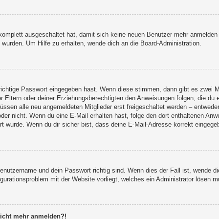
g komplett ausgeschaltet hat, damit sich keine neuen Benutzer mehr anmelden
 wurden. Um Hilfe zu erhalten, wende dich an die Board-Administration.
 richtige Passwort eingegeben hast. Wenn diese stimmen, dann gibt es zwei 
er Eltern oder deiner Erziehungsberechtigten den Anweisungen folgen, die du e
müssen alle neu angemeldeten Mitglieder erst freigeschaltet werden – entweder 
st oder nicht. Wenn du eine E-Mail erhalten hast, folge den dort enthaltenen A
t wurde. Wenn du dir sicher bist, dass deine E-Mail-Adresse korrekt eingegeb
Benutzername und dein Passwort richtig sind. Wenn dies der Fall ist, wende 
figurationsproblem mit der Website vorliegt, welches ein Administrator lösen m
 nicht mehr anmelden?!