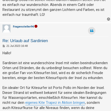
t
es einfach nur wunderschön. Abends in einem Café oder
e
Restaurant zu sitzen,mit den ganzen Lichtern und Farben, es ist
t
einfach nur traumhaft. LG!
e
T
Fragensteller94
h
e
Re: Urlaub auf Sardinien
m
B
21 Jul 2023 16:48
e
e
i
Hallo!
t
n
r
a
Sardinien ist eine wunderschöne Insel mit vielen beeindruckenden
g
Orten und Stränden, die du unbedingt besuchen solltest. Wenn du
A
ein großer Fan von Kitesurfen bist, wird es dir sicherlich Freude
bereiten, einige der besten Kitesurfspots der Insel zu erkunden.
k
t
Ein idealer Ort für Kitesurfer ist Porto Pollo im Norden der Insel.
i
Dieser Strand ist weltweit bekannt für seine idealen Bedingungen
v
für Wassersportarten, einschließlich Kitesurfen. Hier kannst du
e
nicht nur dein
eigenes Kite Trapez in Aktion bringen
, sondern
auch Kitesurfkurse für alle Niveaus finden, wenn du deine
T