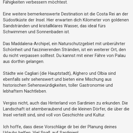
Fähigkeiten verbessern möchtest.
h
e
Eine weitere bemerkenswerte Destination ist die Costa Rei an der
m
Südostküste der Insel. Hier erwarten dich Kilometer von goldenen
e
Sandstränden und kristallklares Wasser, das ideal fürs
Schwimmen und Sonnenbaden ist.
n
Das Maddalena-Archipel, ein Naturschutzgebiet mit unberührter
Schönheit und faszinierenden Stränden, ist ein weiterer Ort, den
S
du nicht verpassen solltest. Du kannst mit einer Fähre von Palau
u
aus dorthin gelangen.
c
h
Städte wie Cagliari (die Hauptstadt), Alghero und Olbia sind
ebenfalls sehr sehenswert und bieten eine Mischung aus
e
historischen Sehenswürdigkeiten, toller Gastronomie und
lebhaftem Nachtleben.
F
Vergiss nicht, auch das Hinterland von Sardinien zu erkunden. Die
A
Landschaft ist atemberaubend und die kleinen Dörfer, die über die
Q
Insel verteilt sind, sind voll von Geschichte und Kultur.
Ich hoffe, dass diese Vorschläge dir bei der Planung deines
Urlaubs helfen. Viel Spaß auf Sardinien!