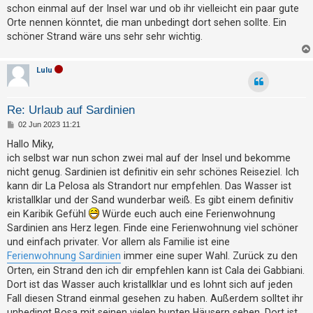
g
t
schon einmal auf der Insel war und ob ihr vielleicht ein paar gute
Orte nennen könntet, die man unbedingt dort sehen sollte. Ein
r
schöner Strand wäre uns sehr sehr wichtig.
i
e
Lulu
r
e
n
Re: Urlaub auf Sardinien
B
02 Jun 2023 11:21
e
i
Hallo Miky,
t
U
ich selbst war nun schon zwei mal auf der Insel und bekomme
r
n
a
nicht genug. Sardinien ist definitiv ein sehr schönes Reiseziel. Ich
g
b
kann dir La Pelosa als Strandort nur empfehlen. Das Wasser ist
kristallklar und der Sand wunderbar weiß. Es gibt einem definitiv
e
ein Karibik Gefühl
Würde euch auch eine Ferienwohnung
a
Sardinien ans Herz legen. Finde eine Ferienwohnung viel schöner
n
und einfach privater. Vor allem als Familie ist eine
t
Ferienwohnung Sardinien
immer eine super Wahl. Zurück zu den
w
Orten, ein Strand den ich dir empfehlen kann ist Cala dei Gabbiani.
Dort ist das Wasser auch kristallklar und es lohnt sich auf jeden
o
Fall diesen Strand einmal gesehen zu haben. Außerdem solltet ihr
r
unbedingt Bosa mit seinen vielen bunten Häusern sehen. Dort ist