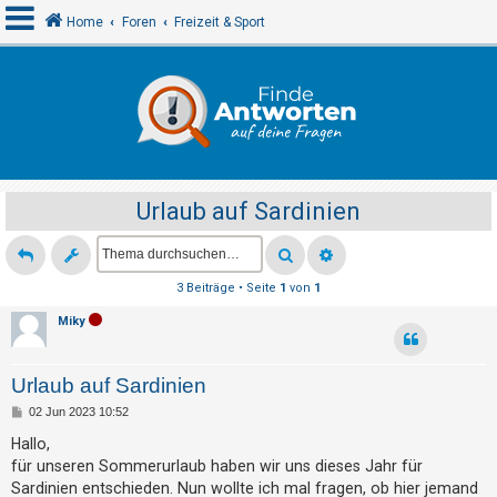
Home
Foren
Freizeit & Sport
A
n
m
e
Urlaub auf Sardinien
l
d
e
3 Beiträge • Seite
1
von
1
n
Miky
R
Urlaub auf Sardinien
e
B
02 Jun 2023 10:52
g
e
i
Hallo,
i
t
für unseren Sommerurlaub haben wir uns dieses Jahr für
r
s
a
Sardinien entschieden. Nun wollte ich mal fragen, ob hier jemand