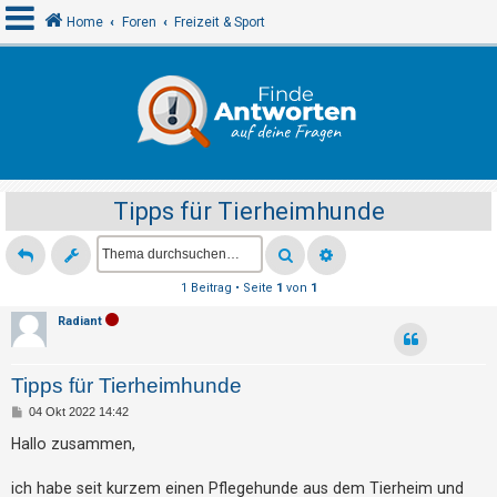
Home
Foren
Freizeit & Sport
A
n
m
e
Tipps für Tierheimhunde
l
d
e
1 Beitrag • Seite
1
von
1
n
Radiant
R
Tipps für Tierheimhunde
e
B
04 Okt 2022 14:42
g
e
i
Hallo zusammen,
i
t
r
s
a
ich habe seit kurzem einen Pflegehunde aus dem Tierheim und