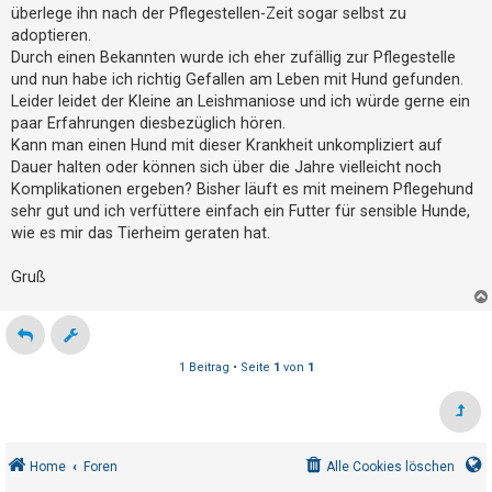
g
t
überlege ihn nach der Pflegestellen-Zeit sogar selbst zu
adoptieren.
r
Durch einen Bekannten wurde ich eher zufällig zur Pflegestelle
i
und nun habe ich richtig Gefallen am Leben mit Hund gefunden.
e
Leider leidet der Kleine an Leishmaniose und ich würde gerne ein
r
paar Erfahrungen diesbezüglich hören.
e
Kann man einen Hund mit dieser Krankheit unkompliziert auf
Dauer halten oder können sich über die Jahre vielleicht noch
n
Komplikationen ergeben? Bisher läuft es mit meinem Pflegehund
sehr gut und ich verfüttere einfach ein Futter für sensible Hunde,
wie es mir das Tierheim geraten hat.
U
n
Gruß
b
e
a
1 Beitrag • Seite
1
von
1
n
t
w
o
Home
Foren
Alle Cookies löschen
r