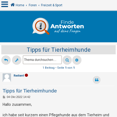
Home
Foren
Freizeit & Sport
A
n
m
e
Tipps für Tierheimhunde
l
d
e
1 Beitrag • Seite
1
von
1
n
Radiant
R
Tipps für Tierheimhunde
e
B
04 Okt 2022 14:42
g
e
i
Hallo zusammen,
i
t
r
s
a
ich habe seit kurzem einen Pflegehunde aus dem Tierheim und