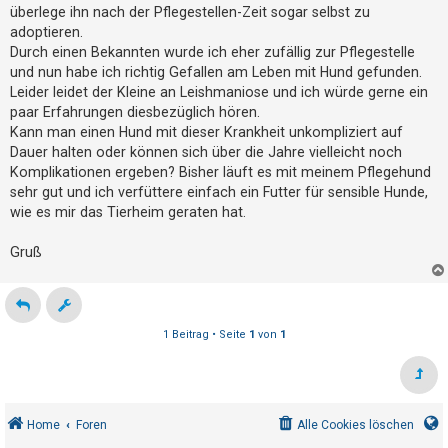
g
t
überlege ihn nach der Pflegestellen-Zeit sogar selbst zu
adoptieren.
r
Durch einen Bekannten wurde ich eher zufällig zur Pflegestelle
i
und nun habe ich richtig Gefallen am Leben mit Hund gefunden.
e
Leider leidet der Kleine an Leishmaniose und ich würde gerne ein
r
paar Erfahrungen diesbezüglich hören.
e
Kann man einen Hund mit dieser Krankheit unkompliziert auf
Dauer halten oder können sich über die Jahre vielleicht noch
n
Komplikationen ergeben? Bisher läuft es mit meinem Pflegehund
sehr gut und ich verfüttere einfach ein Futter für sensible Hunde,
wie es mir das Tierheim geraten hat.
U
n
Gruß
b
e
a
1 Beitrag • Seite
1
von
1
n
t
w
o
Home
Foren
Alle Cookies löschen
r