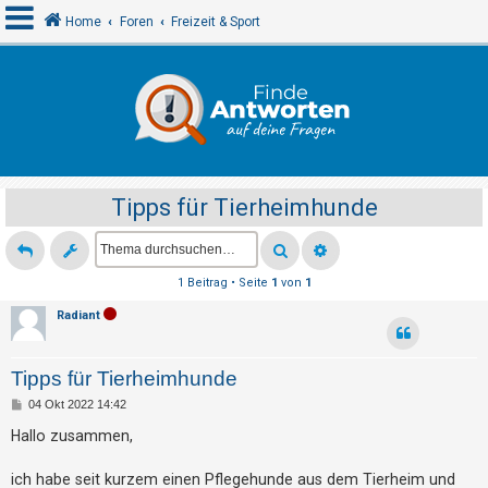
Home
Foren
Freizeit & Sport
A
n
m
e
Tipps für Tierheimhunde
l
d
e
1 Beitrag • Seite
1
von
1
n
Radiant
R
Tipps für Tierheimhunde
e
B
04 Okt 2022 14:42
g
e
i
Hallo zusammen,
i
t
r
s
a
ich habe seit kurzem einen Pflegehunde aus dem Tierheim und