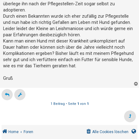
g
t
überlege ihn nach der Pflegestellen-Zeit sogar selbst zu
adoptieren.
r
Durch einen Bekannten wurde ich eher zufällig zur Pflegestelle
i
und nun habe ich richtig Gefallen am Leben mit Hund gefunden.
e
Leider leidet der Kleine an Leishmaniose und ich würde gerne ein
r
paar Erfahrungen diesbezüglich hören.
e
Kann man einen Hund mit dieser Krankheit unkompliziert auf
Dauer halten oder können sich über die Jahre vielleicht noch
n
Komplikationen ergeben? Bisher läuft es mit meinem Pflegehund
sehr gut und ich verfüttere einfach ein Futter für sensible Hunde,
wie es mir das Tierheim geraten hat.
U
n
Gruß
b
e
a
1 Beitrag • Seite
1
von
1
n
t
w
o
Home
Foren
Alle Cookies löschen
r