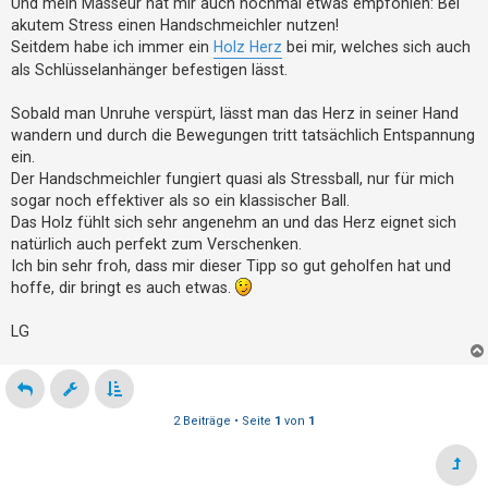
Und mein Masseur hat mir auch nochmal etwas empfohlen: Bei
t
akutem Stress einen Handschmeichler nutzen!
e
Seitdem habe ich immer ein
Holz Herz
bei mir, welches sich auch
t
als Schlüsselanhänger befestigen lässt.
e
Sobald man Unruhe verspürt, lässt man das Herz in seiner Hand
T
wandern und durch die Bewegungen tritt tatsächlich Entspannung
h
ein.
e
Der Handschmeichler fungiert quasi als Stressball, nur für mich
m
sogar noch effektiver als so ein klassischer Ball.
e
Das Holz fühlt sich sehr angenehm an und das Herz eignet sich
natürlich auch perfekt zum Verschenken.
n
Ich bin sehr froh, dass mir dieser Tipp so gut geholfen hat und
hoffe, dir bringt es auch etwas.
A
LG
k
t
i
v
2 Beiträge • Seite
1
von
1
e
T