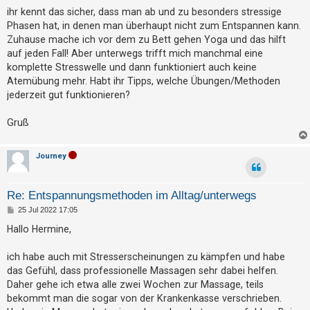
t
a
ihr kennt das sicher, dass man ab und zu besonders stressige
g
r
Phasen hat, in denen man überhaupt nicht zum Entspannen kann.
i
Zuhause mache ich vor dem zu Bett gehen Yoga und das hilft
auf jeden Fall! Aber unterwegs trifft mich manchmal eine
e
komplette Stresswelle und dann funktioniert auch keine
r
Atemübung mehr. Habt ihr Tipps, welche Übungen/Methoden
e
jederzeit gut funktionieren?
n
Gruß
U
Journey
n
b
Re: Entspannungsmethoden im Alltag/unterwegs
e
B
25 Jul 2022 17:05
a
e
i
Hallo Hermine,
n
t
r
t
a
ich habe auch mit Stresserscheinungen zu kämpfen und habe
g
w
das Gefühl, dass professionelle Massagen sehr dabei helfen.
o
Daher gehe ich etwa alle zwei Wochen zur Massage, teils
bekommt man die sogar von der Krankenkasse verschrieben.
r