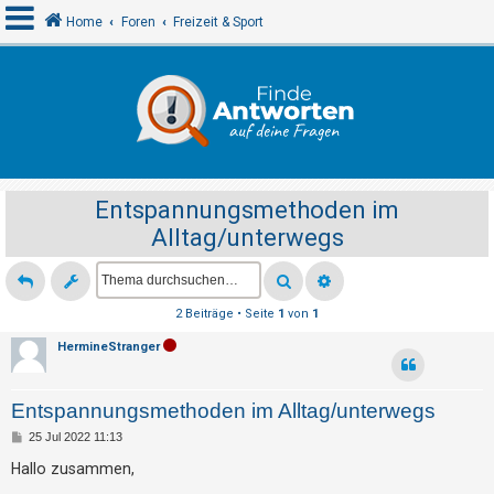
Home
Foren
Freizeit & Sport
A
n
m
e
Entspannungsmethoden im
l
Alltag/unterwegs
d
e
n
2 Beiträge • Seite
1
von
1
HermineStranger
R
e
Entspannungsmethoden im Alltag/unterwegs
g
B
25 Jul 2022 11:13
i
e
i
Hallo zusammen,
s
t
r