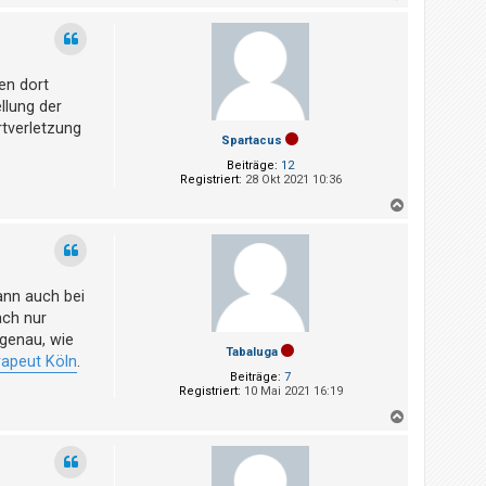
a
c
h
o
b
en dort
e
n
llung der
rtverletzung
Spartacus
Beiträge:
12
Registriert:
28 Okt 2021 10:36
N
a
c
h
o
b
ann auch bei
e
n
ach nur
 genau, wie
Tabaluga
rapeut Köln
.
Beiträge:
7
Registriert:
10 Mai 2021 16:19
N
a
c
h
o