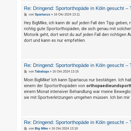
t
Re: Dringend: Sportorthopäde in Köln gesucht – 
r
B
von
Spartacus
»
16 Okt 2024 13:11
i
e
i
Hey BigMike, ich kann dir auf jeden Fall den Tipp geben,
e
t
richtig gute Sportorthopäden, die sich genau mit solch
r
r
a
Motorik geht, dort wirst du auf jeden Fall den richtigen
g
e
dort und kann es nur empfehlen.
n
U
Re: Dringend: Sportorthopäde in Köln gesucht – 
n
B
von
Tabaluga
»
16 Okt 2024 13:16
e
b
i
Moin BigMike! Ich kann Spartacus nur bestätigen. Ich h
t
e
einem der Sportorthopäden von
orthopaedieundsport
r
a
einem Monat intensiver Behandlung war meine Beweglichk
a
g
sie mit Sportverletzungen umgehen müssen. Ich bin mir 
n
t
w
o
Re: Dringend: Sportorthopäde in Köln gesucht – 
r
B
von
Big Mike
»
16 Okt 2024 13:18