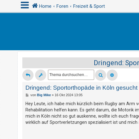
Home
Foren
Freizeit & Sport
A
n
m
e
Dringend: Spor
l
d
e
n
Dringend: Sportorthopäde in Köln gesucht
B
von
Big Mike
»
16 Okt 2024 13:05
e
i
Hey Leute, ich habe mich kürzlich beim Rugby am Arm v
R
t
Rehabilitation helfen kann. Es geht darum, die Motorik 
r
e
a
mich in Köln nicht so gut auskenne, wollte ich euch fra
g
g
wirklich auf Sportverletzungen spezialisiert ist und mich
i
s