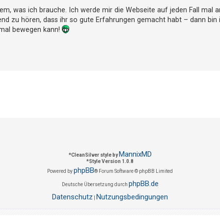
em, was ich brauche. Ich werde mir die Webseite auf jeden Fall mal
igend zu hören, dass ihr so gute Erfahrungen gemacht habt – dann bin 
ormal bewegen kann!
MannixMD
*
CleanSilver style by
*
Style Version 1.0.8
phpBB
Powered by
® Forum Software © phpBB Limited
phpBB.de
Deutsche Übersetzung durch
Datenschutz
Nutzungsbedingungen
|