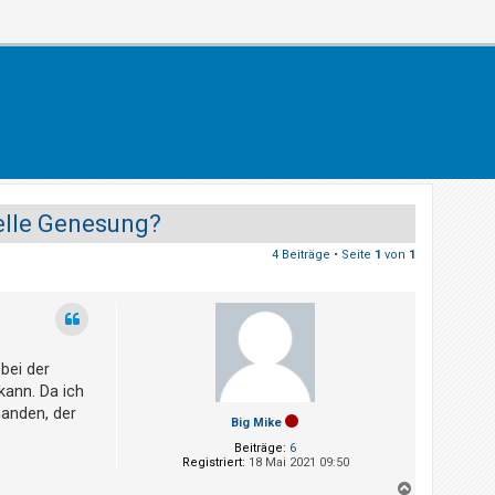
nelle Genesung?
4 Beiträge • Seite
1
von
1
bei der
kann. Da ich
manden, der
Big Mike
Beiträge:
6
Registriert:
18 Mai 2021 09:50
N