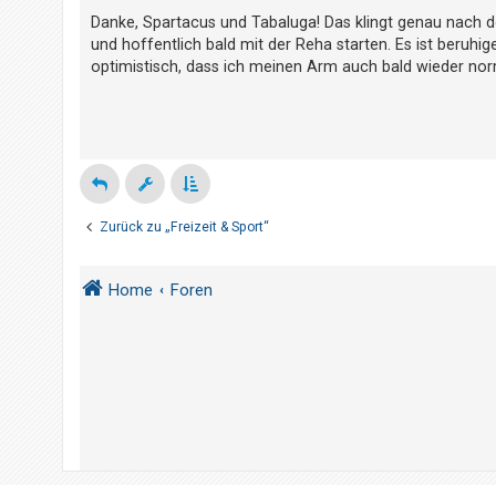
e
t
i
Danke, Spartacus und Tabaluga! Das klingt genau nach d
t
e
und hoffentlich bald mit der Reha starten. Es ist beruh
r
a
t
optimistisch, dass ich meinen Arm auch bald wieder n
g
e
T
h
e
m
e
Zurück zu „Freizeit & Sport“
n
Home
Foren
A
k
t
i
v
e
T