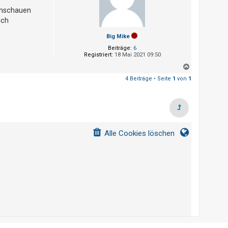
b
 anschauen
e
n
ich
Big Mike
Beiträge:
6
Registriert:
18 Mai 2021 09:50
N
a
4 Beiträge • Seite
1
von
1
c
h
o
b
e
n
Alle Cookies löschen