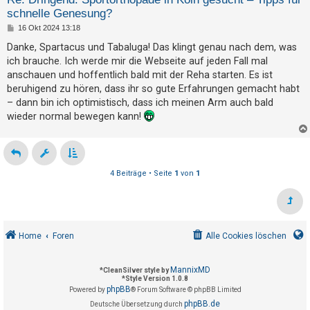
h
schnelle Genesung?
e
B
16 Okt 2024 13:18
e
m
i
Danke, Spartacus und Tabaluga! Das klingt genau nach dem, was
t
e
ich brauche. Ich werde mir die Webseite auf jeden Fall mal
r
a
n
anschauen und hoffentlich bald mit der Reha starten. Es ist
g
beruhigend zu hören, dass ihr so gute Erfahrungen gemacht habt
– dann bin ich optimistisch, dass ich meinen Arm auch bald
wieder normal bewegen kann!
S
u
c
h
4 Beiträge • Seite
1
von
1
e
F
Home
Foren
Alle Cookies löschen
A
Q
MannixMD
*
CleanSilver style by
*
Style Version 1.0.8
phpBB
Powered by
® Forum Software © phpBB Limited
phpBB.de
Deutsche Übersetzung durch