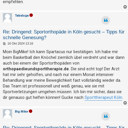
empfehlen.
t
e
Tabaluga
t
e
T
Re: Dringend: Sportorthopäde in Köln gesucht – Tipps für
h
schnelle Genesung?
B
e
16 Okt 2024 13:16
e
m
i
Moin BigMike! Ich kann Spartacus nur bestätigen. Ich habe mir
t
beim Basketball den Knöchel ziemlich übel verdreht und war dann
e
r
a
auch bei einem der Sportorthopäden von
n
g
orthopaedieundsporttherapie.de
. Die sind echt top! Der Arzt
hat mir sehr geholfen, und nach nur einem Monat intensiver
Behandlung war meine Beweglichkeit fast vollständig wieder da.
A
Das Team ist professionell und weiß genau, wie sie mit
k
Sportverletzungen umgehen müssen. Ich bin mir sicher, dass sie
t
dir genauso gut helfen können! Gucke nach
Sporttherapeut Köln
.
i
v
Big Mike
e
T
Re: Dringend: Sportorthopäde in Köln gesucht – Tipps für