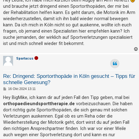
t
t
und brauche jetzt dringend einen Sportorthopäden, der mir bei
r
r
a
der Rehabilitation helfen kann. Es geht darum, die Motorik im Arm
g
i
wiederherzustellen, damit ich ihn bald wieder normal bewegen
kann. Da ich mich in Köln nicht so gut auskenne, wollte ich euch
e
fragen, ob jemand einen Spezialisten hier empfehlen kann? Ich
r
suche jemanden, der wirklich auf Sportverletzungen spezialisiert
e
ist und mich schnell wieder fit bekommt.
n
Spartacus
U
n
Re: Dringend: Sportorthopäde in Köln gesucht – Tipps für
schnelle Genesung?
b
B
16 Okt 2024 13:11
e
e
i
a
Hey BigMike, ich kann dir auf jeden Fall den Tipp geben, mal bei
t
orthopaedieundsporttherapie.de
vorbeizuschauen. Die haben
n
r
a
dort richtig gute Sportorthopäden, die sich genau mit solchen
t
g
Verletzungen auskennen. Egal ob es um Reha oder die
w
Wiederherstellung der Motorik geht, dort wirst du auf jeden Fall
o
den richtigen Ansprechpartner finden. Ich war vor einer Weile
r
auch wegen einer Sportverletzung dort und kann es nur