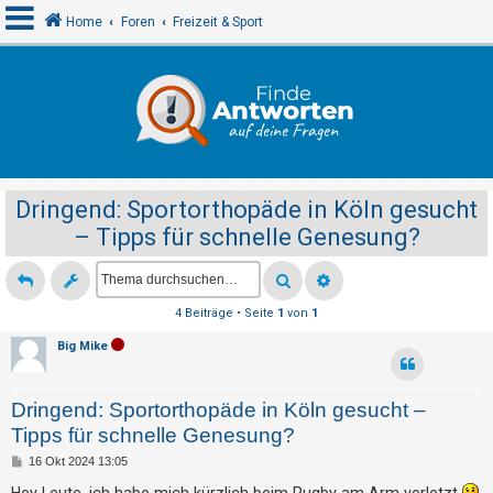
Home
Foren
Freizeit & Sport
A
n
m
e
Dringend: Sportorthopäde in Köln gesucht
l
– Tipps für schnelle Genesung?
d
e
n
4 Beiträge • Seite
1
von
1
Big Mike
R
e
Dringend: Sportorthopäde in Köln gesucht –
g
Tipps für schnelle Genesung?
i
B
16 Okt 2024 13:05
s
e
i
Hey Leute, ich habe mich kürzlich beim Rugby am Arm verletzt