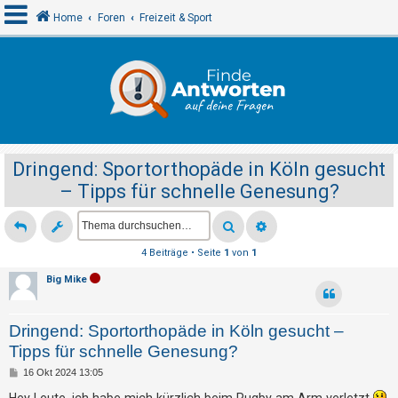
Home
Foren
Freizeit & Sport
A
n
m
e
Dringend: Sportorthopäde in Köln gesucht
l
– Tipps für schnelle Genesung?
d
e
n
4 Beiträge • Seite
1
von
1
Big Mike
R
e
Dringend: Sportorthopäde in Köln gesucht –
g
Tipps für schnelle Genesung?
i
B
16 Okt 2024 13:05
s
e
i
Hey Leute, ich habe mich kürzlich beim Rugby am Arm verletzt