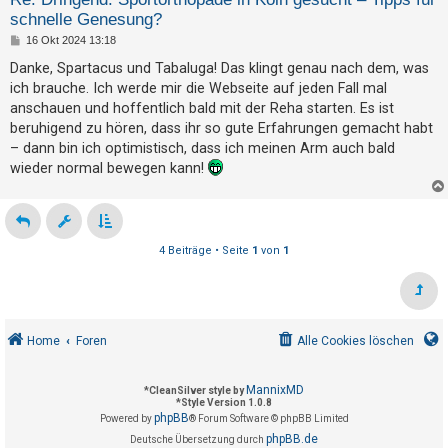
h
schnelle Genesung?
e
B
16 Okt 2024 13:18
e
m
i
Danke, Spartacus und Tabaluga! Das klingt genau nach dem, was
t
e
ich brauche. Ich werde mir die Webseite auf jeden Fall mal
r
a
n
anschauen und hoffentlich bald mit der Reha starten. Es ist
g
beruhigend zu hören, dass ihr so gute Erfahrungen gemacht habt
– dann bin ich optimistisch, dass ich meinen Arm auch bald
wieder normal bewegen kann!
S
u
c
h
4 Beiträge • Seite
1
von
1
e
F
Home
Foren
Alle Cookies löschen
A
Q
MannixMD
*
CleanSilver style by
*
Style Version 1.0.8
phpBB
Powered by
® Forum Software © phpBB Limited
phpBB.de
Deutsche Übersetzung durch