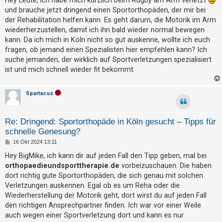
t
t
und brauche jetzt dringend einen Sportorthopäden, der mir bei
r
r
a
der Rehabilitation helfen kann. Es geht darum, die Motorik im Arm
g
i
wiederherzustellen, damit ich ihn bald wieder normal bewegen
kann. Da ich mich in Köln nicht so gut auskenne, wollte ich euch
e
fragen, ob jemand einen Spezialisten hier empfehlen kann? Ich
r
suche jemanden, der wirklich auf Sportverletzungen spezialisiert
e
ist und mich schnell wieder fit bekommt.
n
Spartacus
U
n
Re: Dringend: Sportorthopäde in Köln gesucht – Tipps für
schnelle Genesung?
b
B
16 Okt 2024 13:11
e
e
i
a
Hey BigMike, ich kann dir auf jeden Fall den Tipp geben, mal bei
t
orthopaedieundsporttherapie.de
vorbeizuschauen. Die haben
n
r
a
dort richtig gute Sportorthopäden, die sich genau mit solchen
t
g
Verletzungen auskennen. Egal ob es um Reha oder die
w
Wiederherstellung der Motorik geht, dort wirst du auf jeden Fall
o
den richtigen Ansprechpartner finden. Ich war vor einer Weile
r
auch wegen einer Sportverletzung dort und kann es nur