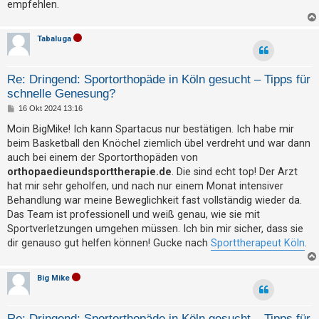
empfehlen.
t
e
Tabaluga
t
e
T
Re: Dringend: Sportorthopäde in Köln gesucht – Tipps für
h
schnelle Genesung?
B
e
16 Okt 2024 13:16
e
m
i
Moin BigMike! Ich kann Spartacus nur bestätigen. Ich habe mir
t
beim Basketball den Knöchel ziemlich übel verdreht und war dann
e
r
a
auch bei einem der Sportorthopäden von
n
g
orthopaedieundsporttherapie.de
. Die sind echt top! Der Arzt
hat mir sehr geholfen, und nach nur einem Monat intensiver
Behandlung war meine Beweglichkeit fast vollständig wieder da.
A
Das Team ist professionell und weiß genau, wie sie mit
k
Sportverletzungen umgehen müssen. Ich bin mir sicher, dass sie
t
dir genauso gut helfen können! Gucke nach
Sporttherapeut Köln
.
i
v
Big Mike
e
T
Re: Dringend: Sportorthopäde in Köln gesucht – Tipps für