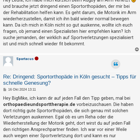
t
t
und brauche jetzt dringend einen Sportorthopäden, der mir bei
r
r
a
der Rehabilitation helfen kann. Es geht darum, die Motorik im Arm
g
i
wiederherzustellen, damit ich ihn bald wieder normal bewegen
kann. Da ich mich in Köln nicht so gut auskenne, wollte ich euch
e
fragen, ob jemand einen Spezialisten hier empfehlen kann? Ich
r
suche jemanden, der wirklich auf Sportverletzungen spezialisiert
e
ist und mich schnell wieder fit bekommt.
n
Spartacus
U
n
Re: Dringend: Sportorthopäde in Köln gesucht – Tipps für
schnelle Genesung?
b
B
16 Okt 2024 13:11
e
e
i
a
Hey BigMike, ich kann dir auf jeden Fall den Tipp geben, mal bei
t
orthopaedieundsporttherapie.de
vorbeizuschauen. Die haben
n
r
a
dort richtig gute Sportorthopäden, die sich genau mit solchen
t
g
Verletzungen auskennen. Egal ob es um Reha oder die
w
Wiederherstellung der Motorik geht, dort wirst du auf jeden Fall
o
den richtigen Ansprechpartner finden. Ich war vor einer Weile
r
auch wegen einer Sportverletzung dort und kann es nur