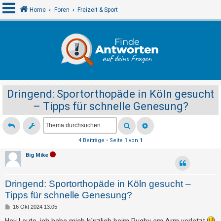
Home
Foren
Freizeit & Sport
A
n
m
e
Dringend: Sportorthopäde in Köln gesucht
l
– Tipps für schnelle Genesung?
d
e
n
4 Beiträge • Seite
1
von
1
Big Mike
R
e
Dringend: Sportorthopäde in Köln gesucht –
g
Tipps für schnelle Genesung?
i
B
16 Okt 2024 13:05
s
e
i
Hey Leute, ich habe mich kürzlich beim Rugby am Arm verletzt