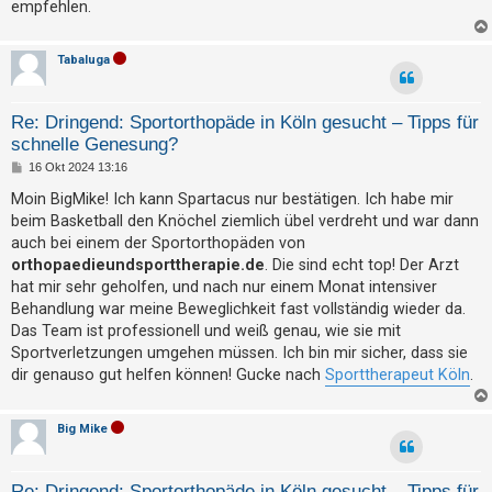
empfehlen.
t
e
Tabaluga
t
e
T
Re: Dringend: Sportorthopäde in Köln gesucht – Tipps für
h
schnelle Genesung?
B
e
16 Okt 2024 13:16
e
m
i
Moin BigMike! Ich kann Spartacus nur bestätigen. Ich habe mir
t
beim Basketball den Knöchel ziemlich übel verdreht und war dann
e
r
a
auch bei einem der Sportorthopäden von
n
g
orthopaedieundsporttherapie.de
. Die sind echt top! Der Arzt
hat mir sehr geholfen, und nach nur einem Monat intensiver
Behandlung war meine Beweglichkeit fast vollständig wieder da.
A
Das Team ist professionell und weiß genau, wie sie mit
k
Sportverletzungen umgehen müssen. Ich bin mir sicher, dass sie
t
dir genauso gut helfen können! Gucke nach
Sporttherapeut Köln
.
i
v
Big Mike
e
T
Re: Dringend: Sportorthopäde in Köln gesucht – Tipps für