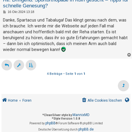
h
schnelle Genesung?
e
B
16 Okt 2024 13:18
e
m
i
Danke, Spartacus und Tabaluga! Das klingt genau nach dem, was
t
e
ich brauche. Ich werde mir die Webseite auf jeden Fall mal
r
a
n
anschauen und hoffentlich bald mit der Reha starten. Es ist
g
beruhigend zu hören, dass ihr so gute Erfahrungen gemacht habt
– dann bin ich optimistisch, dass ich meinen Arm auch bald
wieder normal bewegen kann!
S
u
c
h
4 Beiträge • Seite
1
von
1
e
F
Home
Foren
Alle Cookies löschen
A
Q
MannixMD
*
CleanSilver style by
*
Style Version 1.0.8
phpBB
Powered by
® Forum Software © phpBB Limited
phpBB.de
Deutsche Übersetzung durch