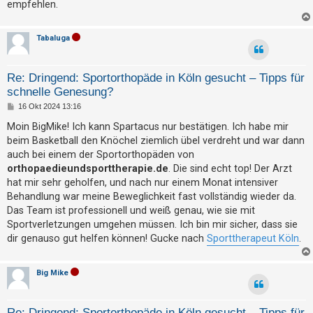
empfehlen.
t
e
Tabaluga
t
e
T
Re: Dringend: Sportorthopäde in Köln gesucht – Tipps für
h
schnelle Genesung?
B
e
16 Okt 2024 13:16
e
m
i
Moin BigMike! Ich kann Spartacus nur bestätigen. Ich habe mir
t
beim Basketball den Knöchel ziemlich übel verdreht und war dann
e
r
a
auch bei einem der Sportorthopäden von
n
g
orthopaedieundsporttherapie.de
. Die sind echt top! Der Arzt
hat mir sehr geholfen, und nach nur einem Monat intensiver
Behandlung war meine Beweglichkeit fast vollständig wieder da.
A
Das Team ist professionell und weiß genau, wie sie mit
k
Sportverletzungen umgehen müssen. Ich bin mir sicher, dass sie
t
dir genauso gut helfen können! Gucke nach
Sporttherapeut Köln
.
i
v
Big Mike
e
T
Re: Dringend: Sportorthopäde in Köln gesucht – Tipps für