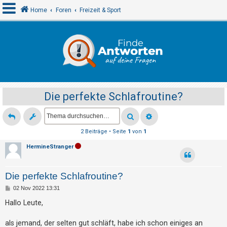
Home
Foren
Freizeit & Sport
A
n
m
e
Die perfekte Schlafroutine?
l
d
e
2 Beiträge • Seite
1
von
1
n
HermineStranger
R
Die perfekte Schlafroutine?
e
B
02 Nov 2022 13:31
g
e
i
Hallo Leute,
i
t
r
s
a
als jemand, der selten gut schläft, habe ich schon einiges an