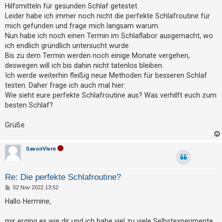
g
t
Hilfsmitteln für gesunden Schlaf getestet.
Leider habe ich immer noch nicht die perfekte Schlafroutine für
r
mich gefunden und frage mich langsam warum.
i
Nun habe ich noch einen Termin im Schlaflabor ausgemacht, wo
e
ich endlich gründlich untersucht wurde.
r
Bis zu dem Termin werden noch einige Monate vergehen,
e
deswegen will ich bis dahin nicht tatenlos bleiben.
Ich werde weiterhin fleißig neue Methoden für besseren Schlaf
n
testen. Daher frage ich auch mal hier:
Wie sieht eure perfekte Schlafroutine aus? Was verhilft euch zum
besten Schlaf?
U
n
Grüße
b
e
SavoirVivre
a
n
Re: Die perfekte Schlafroutine?
t
B
02 Nov 2022 13:52
w
e
i
Hallo Hermine,
o
t
r
r
a
mir erging es wie dir und ich habe viel zu viele Selbstexperimente