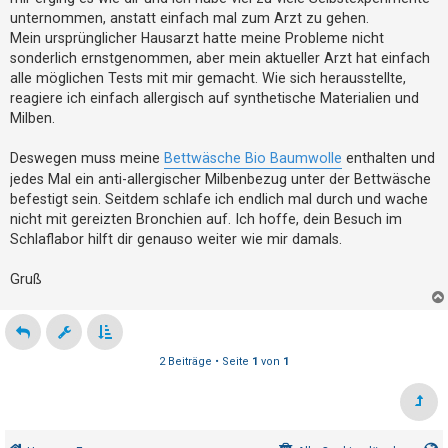
g
t
unternommen, anstatt einfach mal zum Arzt zu gehen.
e
Mein ursprünglicher Hausarzt hatte meine Probleme nicht
t
sonderlich ernstgenommen, aber mein aktueller Arzt hat einfach
alle möglichen Tests mit mir gemacht. Wie sich herausstellte,
e
reagiere ich einfach allergisch auf synthetische Materialien und
T
Milben.
h
e
Deswegen muss meine
Bettwäsche Bio Baumwolle
enthalten und
m
jedes Mal ein anti-allergischer Milbenbezug unter der Bettwäsche
befestigt sein. Seitdem schlafe ich endlich mal durch und wache
e
nicht mit gereizten Bronchien auf. Ich hoffe, dein Besuch im
n
Schlaflabor hilft dir genauso weiter wie mir damals.
Gruß
A
k
t
2 Beiträge • Seite
1
von
1
i
v
e
T