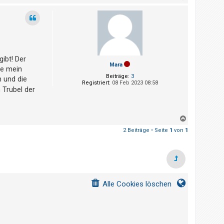
a
c
h
o
b
e
n
ibt! Der
Mara
be mein
Beiträge:
3
n und die
Registriert:
08 Feb 2023 08:58
 Trubel der
N
a
2 Beiträge • Seite
1
von
1
c
h
o
b
e
n
Alle Cookies löschen