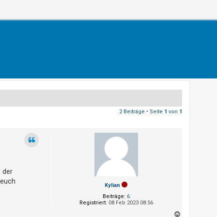
2 Beiträge • Seite
1
von
1
 der
 euch
Kylian
Beiträge:
6
Registriert:
08 Feb 2023 08:56
N