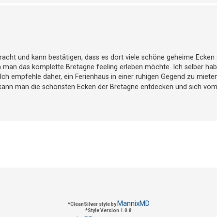
racht und kann bestätigen, dass es dort viele schöne geheime Ecken g
nn man das komplette Bretagne feeling erleben möchte. Ich selber ha
Ich empfehle daher, ein Ferienhaus in einer ruhigen Gegend zu miete
 kann man die schönsten Ecken der Bretagne entdecken und sich vom
MannixMD
*
CleanSilver style by
*
Style Version 1.0.8