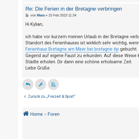
t
Re: Die Ferien in der Bretagne verbringen
r
B
von
Mara
»
15 Feb 2023 11:34
i
e
i
Hi Kylian,
e
t
r
r
a
ich habe vor kurzem meinen Urlaub in der Bretagne verb
g
e
Standort des Ferienhauses ist wirklich sehr wichtig, we
n
Ferienhaus Bretagne am Meer bei bretagne-tip
gebucht. 
Gegend auf eigene Faust zu erkunden. Auf diese Weise
Städte erholen. Dir dann eine schöne erholsame Zeit.
U
Liebe Grüße
n
b
e
Zurück zu „Freizeit & Sport“
a
n
t
Home
Foren
w
o
r