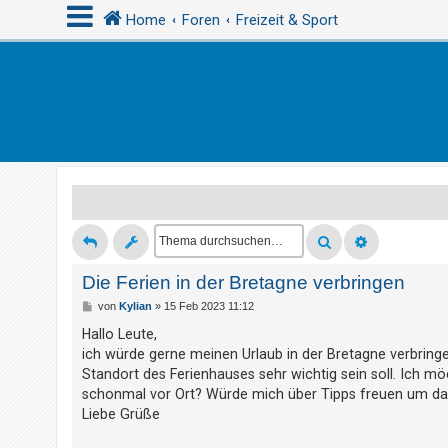
Home
Foren
Freizeit & Sport
A
n
m
e
l
d
e
n
Die Ferien in der Bretagne verbringen
B
von
Kylian
»
15 Feb 2023 11:12
e
i
Hallo Leute,
R
t
ich würde gerne meinen Urlaub in der Bretagne verbring
r
e
a
Standort des Ferienhauses sehr wichtig sein soll. Ich m
g
g
schonmal vor Ort? Würde mich über Tipps freuen um das
i
Liebe Grüße
s