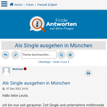
Home
Foren
Freizeit & Sport
A
n
m
e
Als Single ausgehen in München
l
d
e
2 Beiträge • Seite
1
von
1
n
Molotov
R
Als Single ausgehen in München
e
B
07 Dez 2021 14:41
g
e
i
Hallo liebe Leute,
i
t
r
s
a
ich bin nun seit geraumer Zeit Single und unternehme mittlerweile