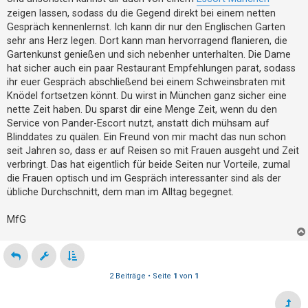
t
zeigen lassen, sodass du die Gegend direkt bei einem netten
e
Gespräch kennenlernst. Ich kann dir nur den Englischen Garten
t
sehr ans Herz legen. Dort kann man hervorragend flanieren, die
Gartenkunst genießen und sich nebenher unterhalten. Die Dame
e
hat sicher auch ein paar Restaurant Empfehlungen parat, sodass
T
ihr euer Gespräch abschließend bei einem Schweinsbraten mit
h
Knödel fortsetzen könnt. Du wirst in München ganz sicher eine
e
nette Zeit haben. Du sparst dir eine Menge Zeit, wenn du den
m
Service von Pander-Escort nutzt, anstatt dich mühsam auf
Blinddates zu quälen. Ein Freund von mir macht das nun schon
e
seit Jahren so, dass er auf Reisen so mit Frauen ausgeht und Zeit
n
verbringt. Das hat eigentlich für beide Seiten nur Vorteile, zumal
die Frauen optisch und im Gespräch interessanter sind als der
übliche Durchschnitt, dem man im Alltag begegnet.
A
k
MfG
t
i
v
2 Beiträge • Seite
1
von
1
e
T