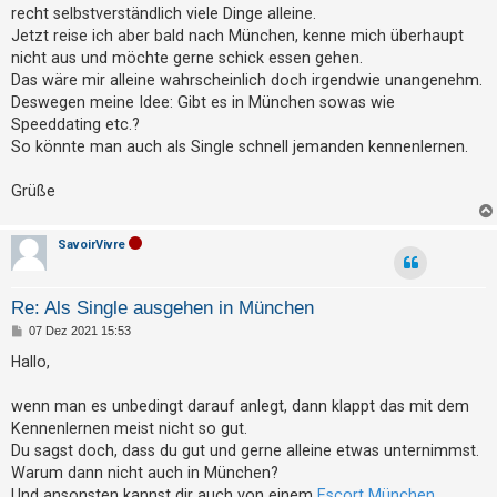
g
t
recht selbstverständlich viele Dinge alleine.
Jetzt reise ich aber bald nach München, kenne mich überhaupt
r
nicht aus und möchte gerne schick essen gehen.
i
Das wäre mir alleine wahrscheinlich doch irgendwie unangenehm.
e
Deswegen meine Idee: Gibt es in München sowas wie
r
Speeddating etc.?
e
So könnte man auch als Single schnell jemanden kennenlernen.
n
Grüße
U
SavoirVivre
n
b
Re: Als Single ausgehen in München
e
B
07 Dez 2021 15:53
e
a
i
Hallo,
t
n
r
t
a
wenn man es unbedingt darauf anlegt, dann klappt das mit dem
g
w
Kennenlernen meist nicht so gut.
Du sagst doch, dass du gut und gerne alleine etwas unternimmst.
o
Warum dann nicht auch in München?
r
Und ansonsten kannst dir auch von einem
Escort München